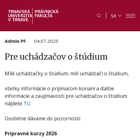
Skočiť
na
TRNAVSKÁ
PRÁVNICKÁ
SK
UNIVERZITA
FAKULTA
hlavný
V TRNAVE
obsah
Admin PF
04.07.2025
Pre uchádzačov o štúdium
Milé uchádzačky o štúdium, milí uchádzači o štúdium,
všetky informácie o prijímacom konaní a ďalšie
informácie a zaujímavosti pre uchádzačov o štúdium
nájdete
TU
Osobitne dávame do pozornosti:
Prípravné kurzy 2026