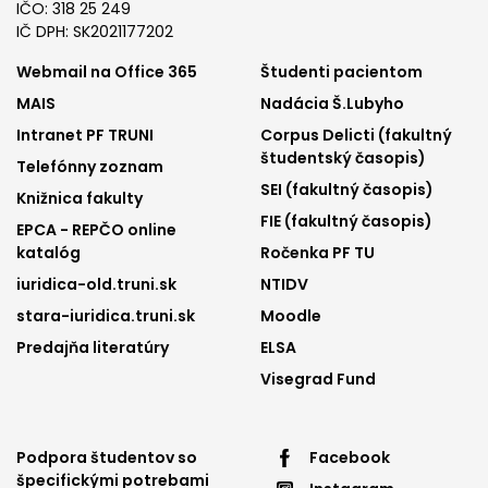
IČO: 318 25 249
IČ DPH: SK2021177202
Footer
Footer
Webmail na Office 365
Študenti pacientom
MAIS
Nadácia Š.Lubyho
menu
menu
Intranet PF TRUNI
Corpus Delicti (fakultný
1
2
študentský časopis)
Telefónny zoznam
SEI (fakultný časopis)
Knižnica fakulty
FIE (fakultný časopis)
EPCA - REPČO online
katalóg
Ročenka PF TU
iuridica-old.truni.sk
NTIDV
stara-iuridica.truni.sk
Moodle
Predajňa literatúry
ELSA
Visegrad Fund
Footer
Footer
Podpora študentov so
Facebook
špecifickými potrebami