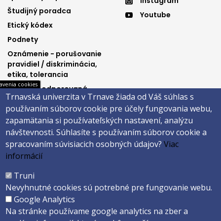
Instagram
menu
menu
Študijný poradca
Youtube
3
4
Etický kódex
Podnety
Oznámenie - porušovanie
pravidiel / diskriminácia,
etika, tolerancia
avenia cookies
Výučba podporovaná
Trnavská univerzita v Trnave žiada od Váš súhlas s
Ministerstvom
používaním súborov cookie pre účely fungovania webu,
spravodlivosti SR
zapamätania si používateľských nastavení, analýzu
návštevnosti.
Súhlasíte s používaním súborov cookie a
spracovaním súvisiacich osobných údajov?
Viac
Päta
informácií
Správca obsahu
Technická podpora
Truni
Vyhlásenie o prístupnosti
Cookies
Nevyhnutné cookies sú potrebné pre fungovanie webu.
Google Analytics
Copyright ©2026 Právnická fakulta · Trnavská univerzita v Trnave
Na stránke používame google analytics na zber a
Created by
ActivIT s.r.o.