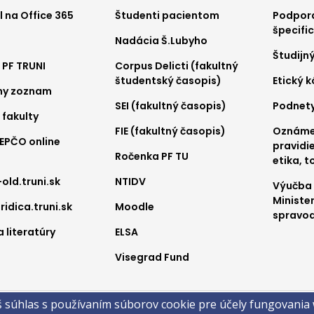
ter
Footer
Foo
 na Office 365
Študenti pacientom
Podpora
špecifi
Nadácia Š.Lubyho
nu
menu
me
Študijn
 PF TRUNI
Corpus Delicti (fakultný
2
3
študentský časopis)
Etický 
ny zoznam
SEI (fakultný časopis)
Podnet
 fakulty
FIE (fakultný časopis)
Oznámen
REPČO online
pravidie
Ročenka PF TU
etika, t
-old.truni.sk
NTIDV
Výučba
Ministe
ridica.truni.sk
Moodle
spravod
 literatúry
ELSA
Visegrad Fund
a
š súhlas s používaním súborov cookie pre účely fungovania
obsahu
Technická podpora
Vyhlásenie o prístupnosti
Cookies