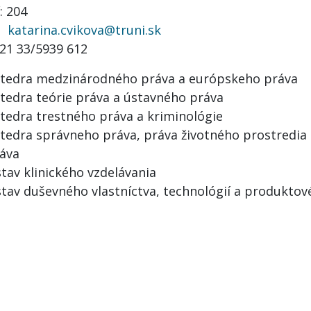
í: 204
l:
katarina.cvikova@truni.sk
421 33/5939 612
tedra medzinárodného práva a európskeho práva
tedra teórie práva a ústavného práva
tedra trestného práva a kriminológie
tedra správneho práva, práva životného prostredia
áva
tav klinického vzdelávania
tav duševného vlastníctva, technológií a produktov