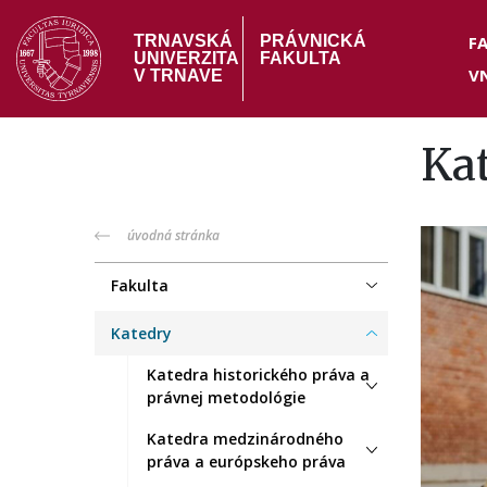
Skočiť
Hea
na
F
TRNAVSKÁ
PRÁVNICKÁ
UNIVERZITA
FAKULTA
hlavný
V
me
V TRNAVE
obsah
Ka
PF
úvodná stránka
menu
Fakulta
Katedry
Katedra historického práva a
právnej metodológie
Katedra medzinárodného
práva a európskeho práva