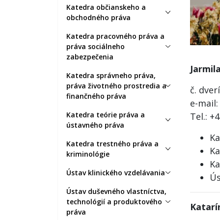
Katedra občianskeho a
obchodného práva
Katedra pracovného práva a
práva sociálneho
zabezpečenia
Jarmil
Katedra správneho práva,
práva životného prostredia a
č. dver
finančného práva
e-mai
Katedra teórie práva a
Tel.: +
ústavného práva
Ka
Katedra trestného práva a
Ka
kriminológie
Ka
Ústav klinického vzdelávania
Ús
Ústav duševného vlastníctva,
technológií a produktového
Katarí
práva