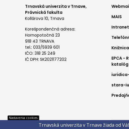
Foo
Trnavská univerzita v Trnave,
Webmail
Právnická fakulta
MAIS
me
Kollárova 10, Trnava
Intranet
1
Korešpondenčná adresa:
Hornopotočná 23
Telefón
918 43 TRNAVA
tel.: 033/5939 601
Knižnica
IČO: 318 25 249
EPCA - 
IČ DPH: SK2021177202
katalóg
iuridica
stara-iu
Predajňa
Pät
Nastavenia cookies
Trnavská univerzita v Trnave žiada od Vá
Správca 