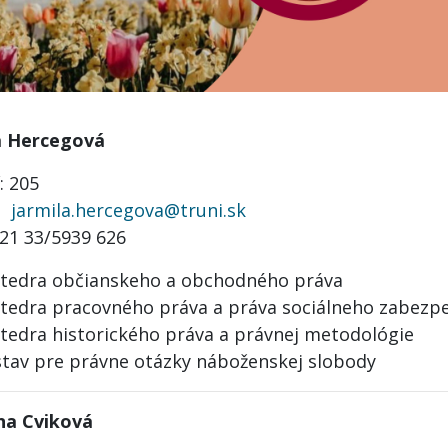
a Hercegová
í: 205
l:
jarmila.hercegova@truni.sk
421 33/5939 626
tedra občianskeho a obchodného práva
tedra pracovného práva a práva sociálneho zabezp
tedra historického práva a právnej metodológie
tav pre právne otázky náboženskej slobody
na Cviková