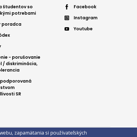
ter
Footer
 študentov so
Facebook
ckými potrebami
Instagram
nu
menu
ý poradca
Youtube
4
kódex
y
ie - porušovanie
l / diskriminácia,
olerancia
 podporovaná
rstvom
livosti SR
 webu, zapamätania si používateľských