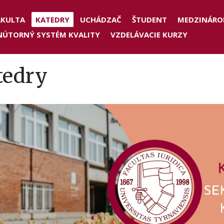
der
AKULTA
KATEDRY
UCHÁDZAČ
ŠTUDENT
MEDZINÁRO
NÚTORNÝ SYSTÉM KVALITY
VZDELÁVACIE KURZY
nu
tedry