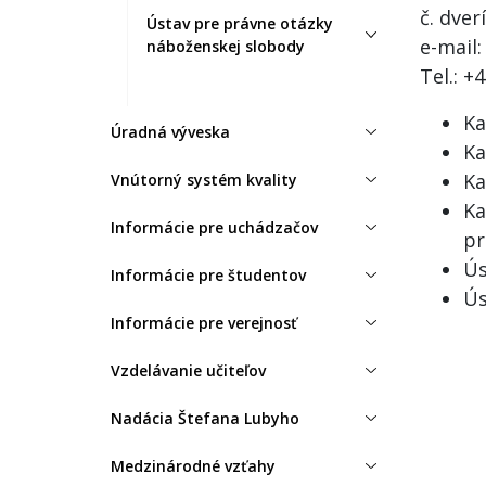
č. dver
Ústav pre právne otázky
e-mai
náboženskej slobody
Tel.: +
Ka
Úradná výveska
Ka
Ka
Vnútorný systém kvality
Ka
Informácie pre uchádzačov
pr
Ús
Informácie pre študentov
Ús
Informácie pre verejnosť
Vzdelávanie učiteľov
Nadácia Štefana Lubyho
Medzinárodné vzťahy