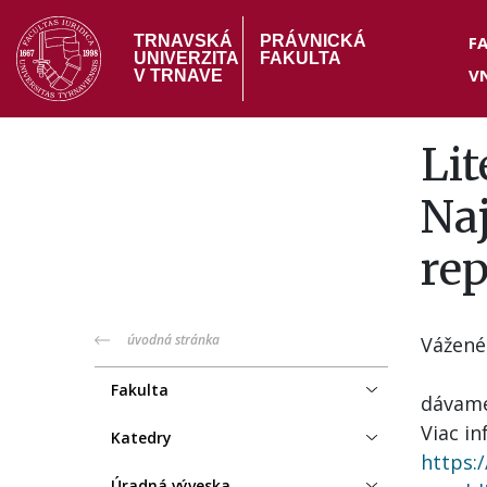
Skočiť
Hea
na
F
TRNAVSKÁ
PRÁVNICKÁ
UNIVERZITA
FAKULTA
hlavný
V
me
V TRNAVE
obsah
Lit
Na
re
PF
úvodná stránka
Vážené
menu
Fakulta
dávame
Viac in
Katedry
https:
Úradná výveska