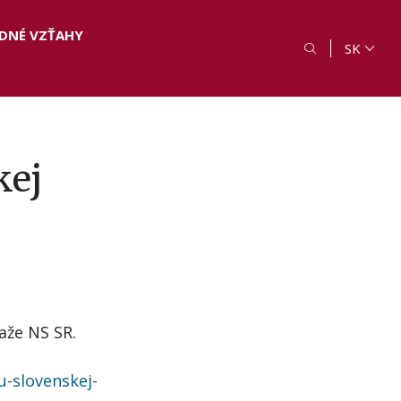
DNÉ VZŤAHY
SK
kej
aže NS SR.
u-slovenskej-