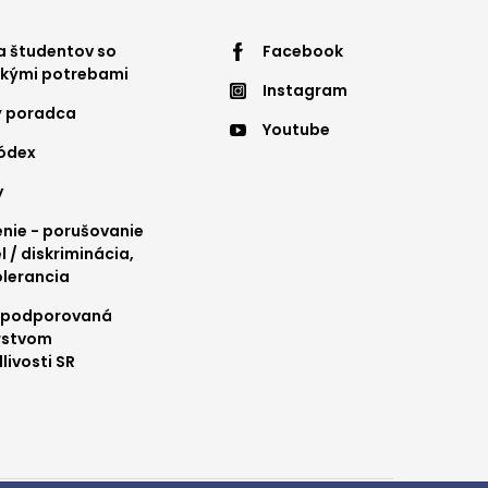
ter
Footer
 študentov so
Facebook
ckými potrebami
Instagram
nu
menu
ý poradca
Youtube
4
kódex
y
ie - porušovanie
l / diskriminácia,
olerancia
 podporovaná
rstvom
livosti SR