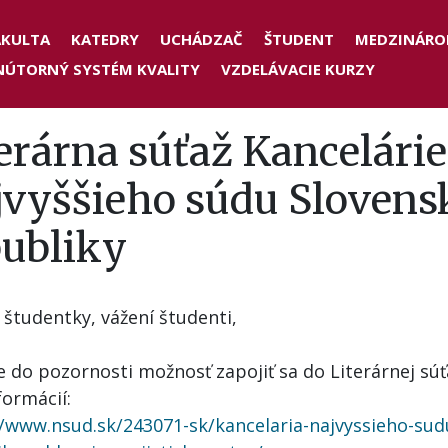
der
AKULTA
KATEDRY
UCHÁDZAČ
ŠTUDENT
MEDZINÁRO
NÚTORNÝ SYSTÉM KVALITY
VZDELÁVACIE KURZY
nu
erárna súťaž Kancelárie
jvyššieho súdu Slovens
publiky
 študentky, vážení študenti,
 do pozornosti možnosť zapojiť sa do Literárnej súť
formácií:
//www.nsud.sk/243071-sk/kancelaria-najvyssieho-sud