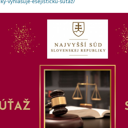
ky-vyhlasuje-esejisticku-sutaz/