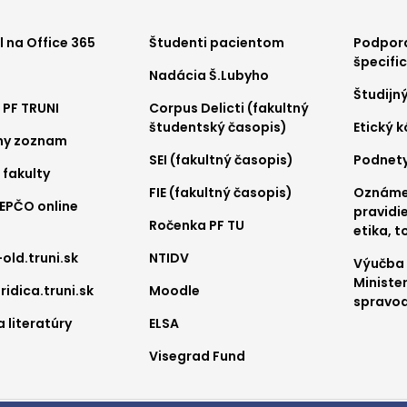
ter
Footer
Foo
 na Office 365
Študenti pacientom
Podpora
špecifi
Nadácia Š.Lubyho
nu
menu
me
Študijn
 PF TRUNI
Corpus Delicti (fakultný
2
3
študentský časopis)
Etický 
ny zoznam
SEI (fakultný časopis)
Podnet
 fakulty
FIE (fakultný časopis)
Oznámen
REPČO online
pravidie
Ročenka PF TU
etika, t
-old.truni.sk
NTIDV
Výučba
Ministe
ridica.truni.sk
Moodle
spravod
 literatúry
ELSA
Visegrad Fund
a