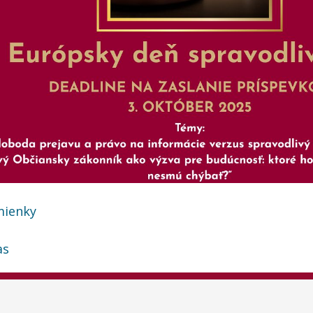
ienky
as