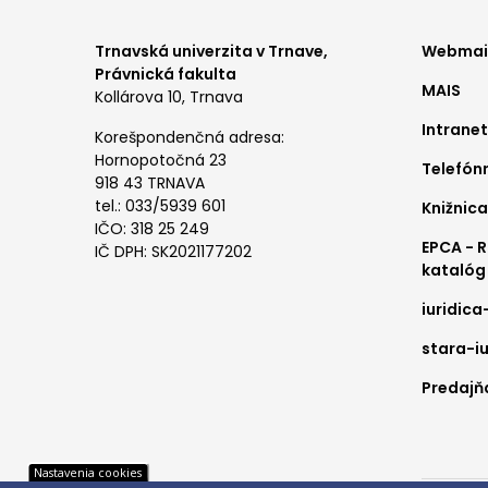
Foo
Trnavská univerzita v Trnave,
Webmail
Právnická fakulta
MAIS
me
Kollárova 10, Trnava
Intranet
1
Korešpondenčná adresa:
Hornopotočná 23
Telefón
918 43 TRNAVA
tel.: 033/5939 601
Knižnica
IČO: 318 25 249
EPCA - 
IČ DPH: SK2021177202
katalóg
iuridica
stara-iu
Predajňa
Pät
Nastavenia cookies