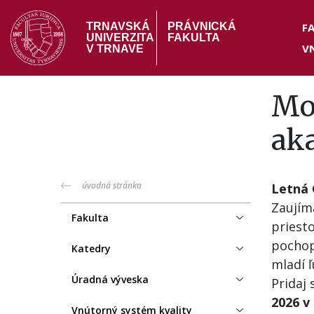
Skočiť
Hea
na
F
TRNAVSKÁ
PRÁVNICKÁ
UNIVERZITA
FAKULTA
hlavný
V
me
V TRNAVE
obsah
Mož
ak
PF
úvodná stránka
Letná 
Zaujím
menu
Fakulta
priesto
pochop
Katedry
mladí ľ
Úradná výveska
Pridaj
2026 v
Vnútorný systém kvality