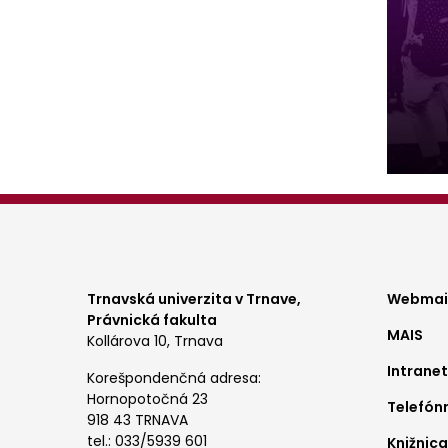
Foo
Trnavská univerzita v Trnave,
Webmail
Právnická fakulta
MAIS
me
Kollárova 10, Trnava
Intranet
1
Korešpondenčná adresa:
Hornopotočná 23
Telefón
918 43 TRNAVA
tel.: 033/5939 601
Knižnica