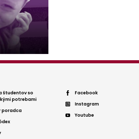
ter
Footer
 študentov so
Facebook
ckými potrebami
Instagram
nu
menu
ý poradca
Youtube
4
kódex
y