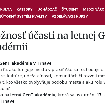
der
AKULTA
KATEDRY
UCHÁDZAČ
ŠTUDENT
MEDZINÁRO
NÚTORNÝ SYSTÉM KVALITY
VZDELÁVACIE KURZY
nu
nosť účasti na letnej 
adémii
GenT akadémia v Trnave
a ťa, ako funguje mesto v praxi? Ako sa rozhoduje o
re, kultúre, udržateľnosti, komunitách či rozvoji me
iť, kto všetko ovplyvňuje podobu mesta a akú rolu
udia?
 sa na
letnú GenT akadémiu
, ktorá sa uskutoční
17. 
 Trnave
.