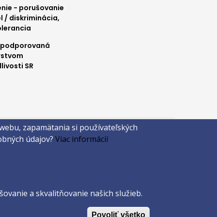
ie - porušovanie
l / diskriminácia,
olerancia
 podporovaná
rstvom
livosti SR
 webu, zapamätania si používateľských
sobných údajov?
Viac informácií
ovanie a skvalitňovanie našich služieb.
Povoliť všetko