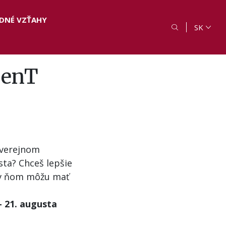
DNÉ VZŤAHY
SK
GenT
 verejnom
sta? Chceš lepšie
 v ňom môžu mať
– 21. augusta