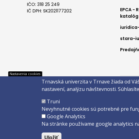
IČO: 318 25 249
EPCA - 
IČ DPH: SK2021177202
katalóg
iuridica
stara-iu
Predajňa
Pät
Nastavenia cookies
Trnavská univerzita v Trnave žiada od Vá
Správca 
nastavení, analýzu návštevnosti.
Súhlasít
Copyright
Truni
Created 
Nevyhnutné cookies sú potrebné pre fun
Google Analytics
Na stránke používame google analytics na
Uložiť