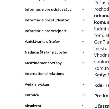
Počas p
rozhod
Informácie pre uchádzačov
urbani
Informácie pre študentov
komuni
ľuďmi 
Informácie pre verejnosť
tom, a
GenT a
Vzdelávanie učiteľov
mestu,
Nadácia Štefana Lubyho
Vhodná
spoloč
Medzinárodné vzťahy
komuni
International relations
Kedy:
1
Veda a výskum
Kde:
Tr
Knižnica
Pre ko
Účastn
Absolventi