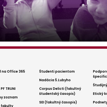
ter
Footer
Foo
 na Office 365
Študenti pacientom
Podpora
špecifi
Nadácia Š.Lubyho
nu
menu
me
Študijn
 PF TRUNI
Corpus Delicti (fakultný
2
3
študentský časopis)
Etický 
ny zoznam
SEI (fakultný časopis)
Podnet
 fakulty