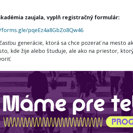
akadémia zaujala, vyplň registračný formulár:
//forms.gle/pqeEz4a8GbZo8Qw46
časťou generácie, ktorá sa chce pozerať na mesto akt
to, kde žije alebo študuje, ale ako na priestor, kto
oriť.