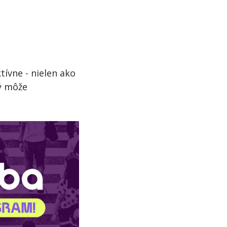
ívne - nielen ako
rý môže