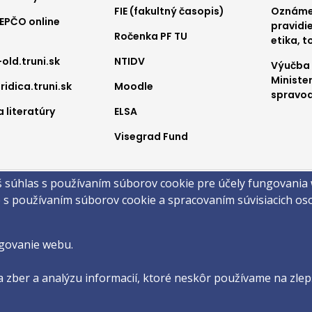
FIE (fakultný časopis)
Oznámen
REPČO online
pravidie
Ročenka PF TU
etika, t
-old.truni.sk
NTIDV
Výučba
Ministe
ridica.truni.sk
Moodle
spravod
 literatúry
ELSA
Visegrad Fund
a
š súhlas s používaním súborov cookie pre účely fungovania
obsahu
Technická podpora
Vyhlásenie o prístupnosti
Cookies
e s používaním súborov cookie a spracovaním súvisiacich o
 ©2026 Právnická fakulta · Trnavská univerzita v Trnave
by
ActivIT s.r.o.
govanie webu.
 zber a analýzu informacií, ktoré neskôr používame na zlepš