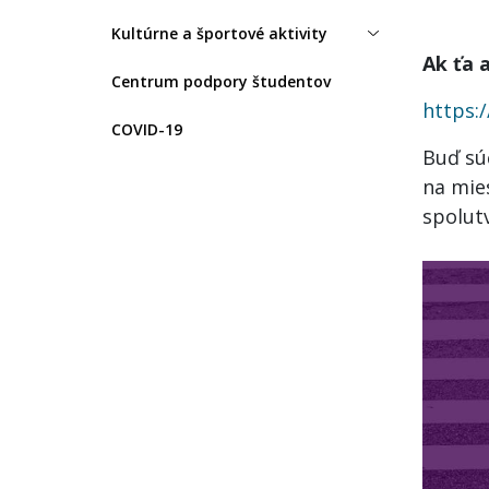
Kultúrne a športové aktivity
Ak ťa 
Centrum podpory študentov
https:
COVID-19
Buď sú
na mies
spolutv