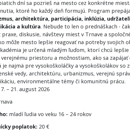
iatich dní sa pozrieš na mesto cez konkrétne miesta
nutia, ktoré ho každý deň formujú. Program prepáj
zmus, architektúra, participácia, inklúzia, udržateľ
kácia a kultúra
. Nebude to len o prednáškach - čak
z praxe, diskusie, návštevy miest v Trnave a spoločn
ko môže mesto lepšie reagovať na potreby svojich o
kadémia je určená mladým ľuďom, ktorí chcú lepšie
 verejnému priestoru a možnostiam, ako sa zapájať 
 je najmä pre vysokoškoláčky a vysokoškolákov so
enské vedy, architektúru, urbanizmus, verejnú správ
káciu, environmentálne témy či komunitnú prácu.
7. – 21. august 2026
nava
ho:
mladí ľudia vo veku 16 – 24 rokov
ícky poplatok:
20 €