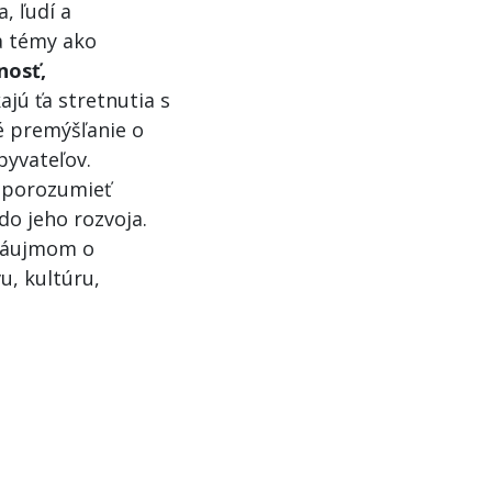
, ľudí a
a témy ako
nosť,
ajú ťa stretnutia s
é premýšľanie o
byvateľov.
 porozumieť
do jeho rozvoja.
 záujmom o
u, kultúru,