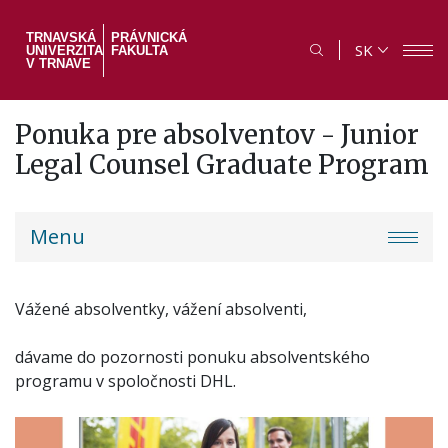
Skočiť
na
TRNAVSKÁ
PRÁVNICKÁ
SK
UNIVERZITA
FAKULTA
hlavný
V TRNAVE
obsah
Ponuka pre absolventov - Junior
Legal Counsel Graduate Program
PF
Menu
menu
Vážené absolventky, vážení absolventi,
dávame do pozornosti ponuku absolventského
programu v spoločnosti DHL.