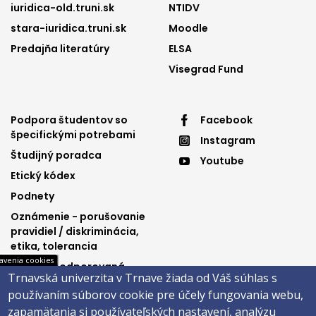
iuridica-old.truni.sk
NTIDV
stara-iuridica.truni.sk
Moodle
Predajňa literatúry
ELSA
Visegrad Fund
Footer
Footer
Podpora študentov so
Facebook
špecifickými potrebami
Instagram
menu
menu
Študijný poradca
Youtube
3
4
Etický kódex
Podnety
Oznámenie - porušovanie
pravidiel / diskriminácia,
etika, tolerancia
avenia cookies
Výučba podporovaná
Trnavská univerzita v Trnave žiada od Váš súhlas s
Ministerstvom
používaním súborov cookie pre účely fungovania webu,
spravodlivosti SR
zapamätania si používateľských nastavení, analýzu