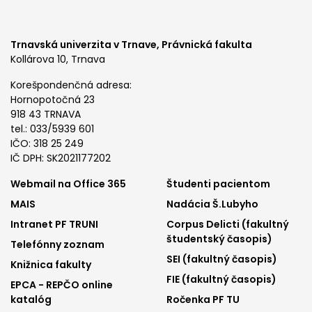
Trnavská univerzita v Trnave,
Právnická fakulta
Kollárova 10, Trnava
Korešpondenčná adresa:
Hornopotočná 23
918 43 TRNAVA
tel.: 033/5939 601
IČO: 318 25 249
IČ DPH: SK2021177202
Footer
Footer
Webmail na Office 365
Študenti pacientom
MAIS
Nadácia Š.Lubyho
menu
menu
Intranet PF TRUNI
Corpus Delicti (fakultný
1
2
študentský časopis)
Telefónny zoznam
SEI (fakultný časopis)
Knižnica fakulty
FIE (fakultný časopis)
EPCA - REPČO online
katalóg
Ročenka PF TU