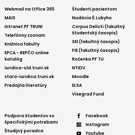
Footer
Footer
Webmail na Office 365
Študenti pacientom
MAIS
Nadácia Š.Lubyho
menu
menu
Intranet PF TRUNI
Corpus Delicti (fakultný
1
2
študentský časopis)
Telefónny zoznam
SEI (fakultný časopis)
Knižnica fakulty
FIE (fakultný časopis)
EPCA - REPČO online
katalóg
Ročenka PF TU
iuridica-old.truni.sk
NTIDV
stara-iuridica.truni.sk
Moodle
Predajňa literatúry
ELSA
Visegrad Fund
Footer
Footer
Podpora študentov so
Facebook
špecifickými potrebami
Instagram
menu
menu
Študijný poradca
Youtube