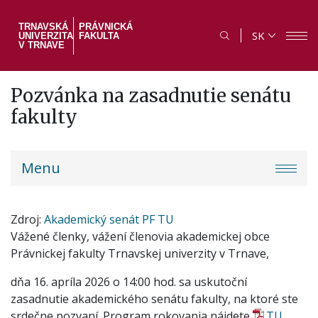
Skočiť
na
TRNAVSKÁ
PRÁVNICKÁ
SK
UNIVERZITA
FAKULTA
hlavný
V TRNAVE
obsah
Pozvánka na zasadnutie senátu
fakulty
PF
Menu
menu
Zdroj
Akademický senát PF TU
Vážené členky, vážení členovia akademickej obce
Právnickej fakulty Trnavskej univerzity v Trnave,
dňa 16. apríla 2026 o 14:00 hod. sa uskutoční
zasadnutie akademického senátu fakulty, na ktoré ste
srdečne pozvaní. Program rokovania nájdete
TU
.