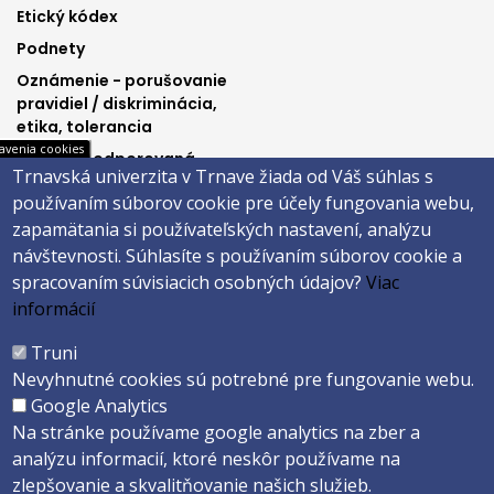
3
4
Etický kódex
Podnety
Oznámenie - porušovanie
pravidiel / diskriminácia,
etika, tolerancia
avenia cookies
Výučba podporovaná
Trnavská univerzita v Trnave žiada od Váš súhlas s
Ministerstvom
používaním súborov cookie pre účely fungovania webu,
spravodlivosti SR
zapamätania si používateľských nastavení, analýzu
návštevnosti.
Súhlasíte s používaním súborov cookie a
spracovaním súvisiacich osobných údajov?
Viac
Päta
informácií
Správca obsahu
Technická podpora
Truni
Vyhlásenie o prístupnosti
Cookies
Nevyhnutné cookies sú potrebné pre fungovanie webu.
Google Analytics
Copyright ©2026 Právnická fakulta · Trnavská univerzita v Trnave
Na stránke používame google analytics na zber a
Created by
ActivIT s.r.o.
analýzu informacií, ktoré neskôr používame na
zlepšovanie a skvalitňovanie našich služieb.