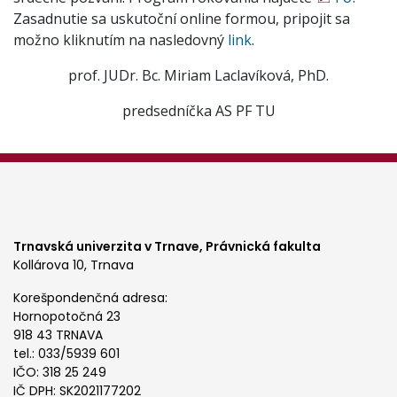
Zasadnutie sa uskutoční online formou, pripojit sa
možno kliknutím na nasledovný
link
.
prof. JUDr. Bc. Miriam Laclavíková, PhD.
predsedníčka AS PF TU
Trnavská univerzita v Trnave,
Právnická fakulta
Kollárova 10, Trnava
Korešpondenčná adresa:
Hornopotočná 23
918 43 TRNAVA
tel.: 033/5939 601
IČO: 318 25 249
IČ DPH: SK2021177202