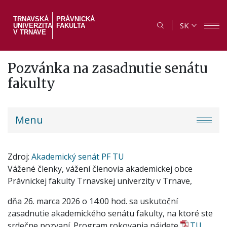
Skočiť
na
TRNAVSKÁ
PRÁVNICKÁ
SK
UNIVERZITA
FAKULTA
hlavný
V TRNAVE
obsah
Pozvánka na zasadnutie senátu
fakulty
PF
Menu
menu
Zdroj
Akademický senát PF TU
Vážené členky, vážení členovia akademickej obce
Právnickej fakulty Trnavskej univerzity v Trnave,
dňa 26. marca 2026 o 14:00 hod. sa uskutoční
zasadnutie akademického senátu fakulty, na ktoré ste
srdečne pozvaní. Program rokovania nájdete
TU
.