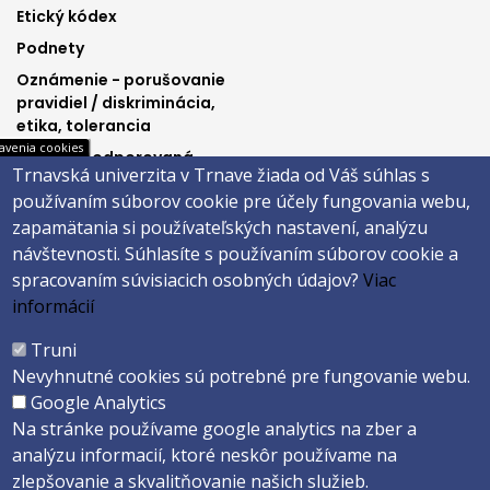
3
4
Etický kódex
Podnety
Oznámenie - porušovanie
pravidiel / diskriminácia,
etika, tolerancia
avenia cookies
Výučba podporovaná
Trnavská univerzita v Trnave žiada od Váš súhlas s
Ministerstvom
používaním súborov cookie pre účely fungovania webu,
spravodlivosti SR
zapamätania si používateľských nastavení, analýzu
návštevnosti.
Súhlasíte s používaním súborov cookie a
spracovaním súvisiacich osobných údajov?
Viac
Päta
informácií
Správca obsahu
Technická podpora
Truni
Vyhlásenie o prístupnosti
Cookies
Nevyhnutné cookies sú potrebné pre fungovanie webu.
Google Analytics
Copyright ©2026 Právnická fakulta · Trnavská univerzita v Trnave
Na stránke používame google analytics na zber a
Created by
ActivIT s.r.o.
analýzu informacií, ktoré neskôr používame na
zlepšovanie a skvalitňovanie našich služieb.