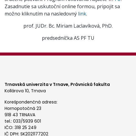
Zasadnutie sa uskutoční online formou, pripojit sa
možno kliknutím na nasledovný
link
.
prof. JUDr. Bc. Miriam Laclavíková, PhD.
predsedníčka AS PF TU
Trnavská univerzita v Trnave,
Právnická fakulta
Kollárova 10, Trnava
Korešpondenčná adresa:
Hornopotočná 23
918 43 TRNAVA
tel.: 033/5939 601
IČO: 318 25 249
IČ DPH: SK2021177202