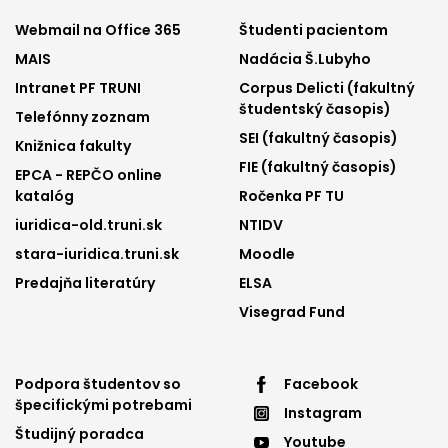
Footer
Footer
Webmail na Office 365
Študenti pacientom
MAIS
Nadácia Š.Lubyho
menu
menu
Intranet PF TRUNI
Corpus Delicti (fakultný
1
2
študentský časopis)
Telefónny zoznam
SEI (fakultný časopis)
Knižnica fakulty
FIE (fakultný časopis)
EPCA - REPČO online
katalóg
Ročenka PF TU
iuridica-old.truni.sk
NTIDV
stara-iuridica.truni.sk
Moodle
Predajňa literatúry
ELSA
Visegrad Fund
Footer
Footer
Podpora študentov so
Facebook
špecifickými potrebami
Instagram
menu
menu
Študijný poradca
Youtube