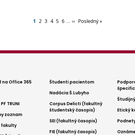
Aktuálna
1
Page
2
Page
3
Page
4
Page
5
Page
6
…
Ďalšia
››
Posledná
Posledný »
stránka
strana
strana
ter
Footer
Foo
 na Office 365
Študenti pacientom
Podpora
špecifi
Nadácia Š.Lubyho
nu
menu
me
Študijn
 PF TRUNI
Corpus Delicti (fakultný
2
3
študentský časopis)
Etický 
ny zoznam
SEI (fakultný časopis)
Podnet
 fakulty
FIE (fakultný časopis)
Oznámen