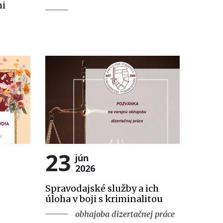
mi
23
jún
2026
Spravodajské služby a ich
úloha v boji s kriminalitou
obhajoba dizertačnej práce