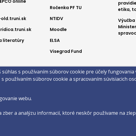
REPČO online
pravidie
Ročenka PF TU
etika, t
-old.truni.sk
NTIDV
Výučba
Ministe
ridica.truni.sk
Moodle
spravod
 literatúry
ELSA
Visegrad Fund
a
š súhlas s používaním súborov cookie pre účely fungovania
obsahu
Technická podpora
Vyhlásenie o prístupnosti
Cookies
e s používaním súborov cookie a spracovaním súvisiacich o
 ©2026 Právnická fakulta · Trnavská univerzita v Trnave
by
ActivIT s.r.o.
govanie webu.
 zber a analýzu informacií, ktoré neskôr používame na zlepš