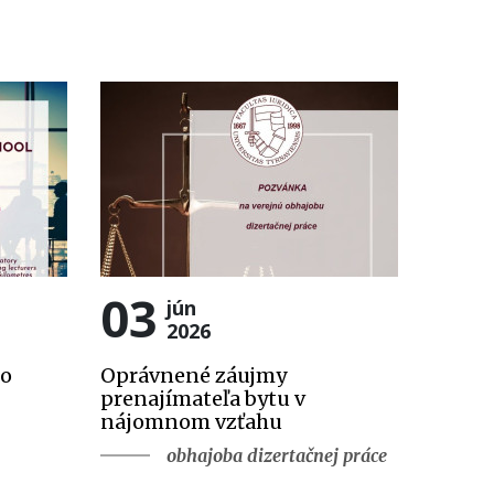
03
jún
2026
ho
Oprávnené záujmy
prenajímateľa bytu v
nájomnom vzťahu
obhajoba dizertačnej práce