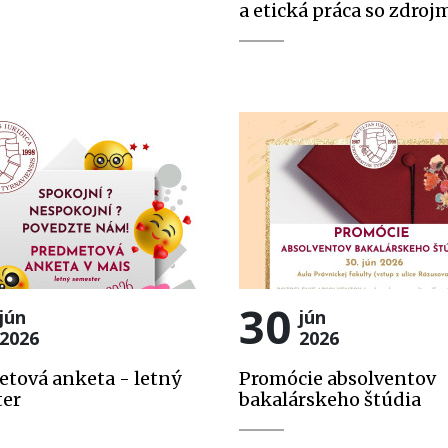
a etická práca so zdroj
30
jún
jún
2026
2026
tová anketa - letný
Promócie absolventov
ter
bakalárskeho štúdia