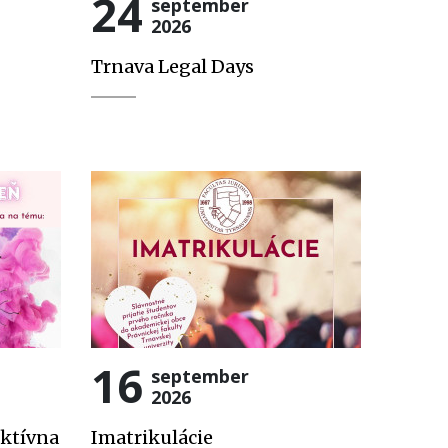
24
september
2026
Trnava Legal Days
16
september
2026
ektívna
Imatrikulácie