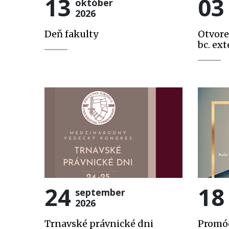
13
03
október
2026
Deň fakulty
Otvore
bc. ext
24
18
september
2026
Trnavské právnické dni
Promóc