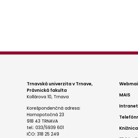
Pagination
Foo
Trnavská univerzita v Trnave,
Webmail
Právnická fakulta
MAIS
me
Kollárova 10, Trnava
Intranet
1
Korešpondenčná adresa:
Hornopotočná 23
Telefón
918 43 TRNAVA
tel.: 033/5939 601
Knižnica
IČO: 318 25 249