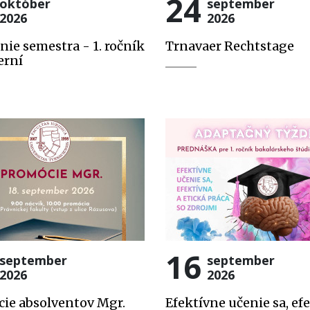
24
október
september
2026
2026
nie semestra - 1. ročník
Trnavaer Rechtstage
erní
16
september
september
2026
2026
ie absolventov Mgr.
Efektívne učenie sa, ef