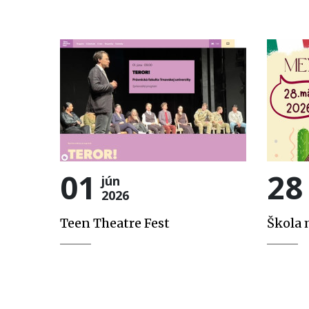
01
28
jún
2026
Teen Theatre Fest
Škola 