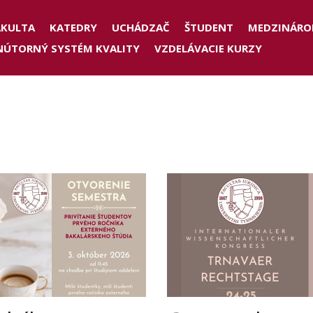
der
AKULTA
KATEDRY
UCHÁDZAČ
ŠTUDENT
MEDZINÁRO
NÚTORNÝ SYSTÉM KVALITY
VZDELÁVACIE KURZY
nu