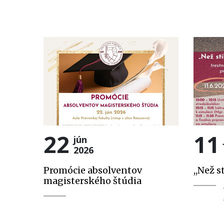
22
11
jún
2026
Promócie absolventov
,,Než s
magisterského štúdia