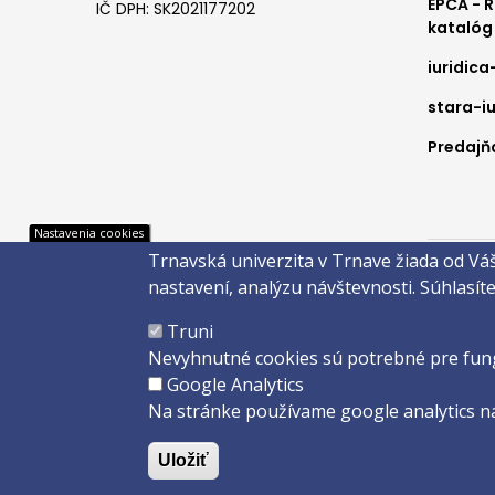
EPCA - 
IČ DPH: SK2021177202
katalóg
iuridica
stara-iu
Predajňa
Pät
Nastavenia cookies
Trnavská univerzita v Trnave žiada od Vá
Správca 
nastavení, analýzu návštevnosti.
Súhlasít
Copyright
Truni
Created 
Nevyhnutné cookies sú potrebné pre fun
Google Analytics
Na stránke používame google analytics na
Uložiť