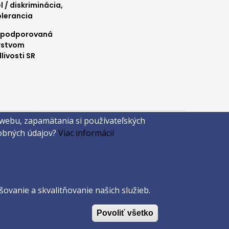
l / diskriminácia,
olerancia
 podporovaná
rstvom
livosti SR
 webu, zapamätania si používateľských
sobných údajov?
Viac informácií
ovanie a skvalitňovanie našich služieb.
Povoliť všetko