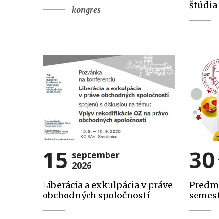
štúdia
kongres
15
30
september
2026
Liberácia a exkulpácia v práve
Predme
obchodných spoločností
semes