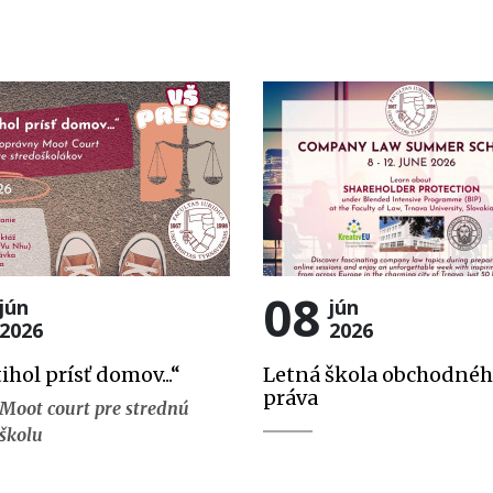
08
jún
jún
2026
2026
tihol prísť domov...“
Letná škola obchodné
práva
Moot court pre strednú
školu