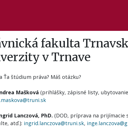
vnická fakulta Trnavsk
verzity v Trnave
a Ťa štúdium práva? Máš otázku?
Andrea Mašková
(prihlášky, zápisné listy, ubytovanie
.maskova@truni.sk
Ingrid Lanczová, PhD.
(DOD, príprava na prijímacie
lte, atď.):
ingrid.lanczova@truni.sk
,
inge.lanczova@g