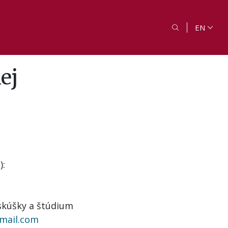
EN
ej
):
 skúšky a štúdium
mail.com