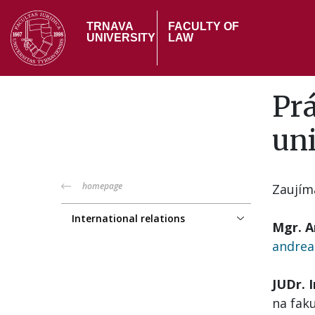
Skip
to
TRNAVA
FACULTY OF
UNIVERSITY
LAW
main
content
Prá
uni
PF
homepage
Zaujím
menu
International relations
Mgr. 
andrea
JUDr. 
na faku