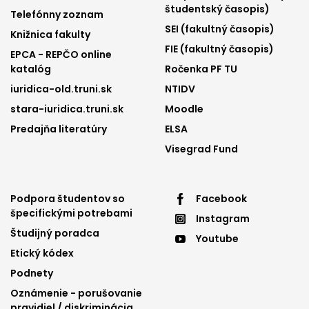
1
2
študentský časopis)
Telefónny zoznam
SEI (fakultný časopis)
Knižnica fakulty
FIE (fakultný časopis)
EPCA - REPČO online
katalóg
Ročenka PF TU
iuridica-old.truni.sk
NTIDV
stara-iuridica.truni.sk
Moodle
Predajňa literatúry
ELSA
Visegrad Fund
Footer
Footer
Podpora študentov so
Facebook
špecifickými potrebami
Instagram
menu
menu
Študijný poradca
Youtube
3
4
Etický kódex
Podnety
Oznámenie - porušovanie
pravidiel / diskriminácia,