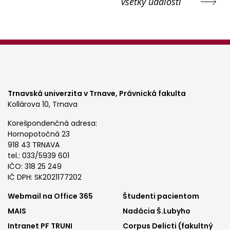
všetky udalosti
Trnavská univerzita v Trnave,
Právnická fakulta
Kollárova 10, Trnava
Korešpondenčná adresa:
Hornopotočná 23
918 43 TRNAVA
tel.: 033/5939 601
IČO: 318 25 249
IČ DPH: SK2021177202
Footer
Footer
Webmail na Office 365
Študenti pacientom
MAIS
Nadácia Š.Lubyho
menu
menu
Intranet PF TRUNI
Corpus Delicti (fakultný