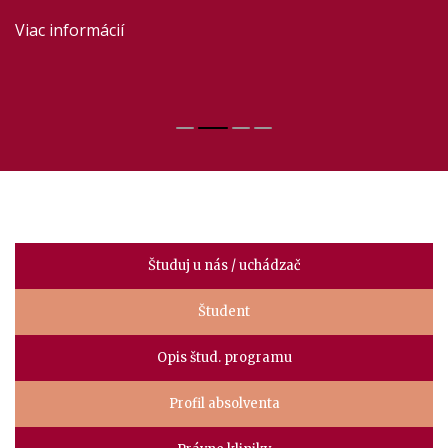
dni
mojej fakulty?
Viac informácií
Viac informácií
Invitation I Einladung
Manuál pre študentov
Faculty
Študuj u nás / uchádzač
menu
Študent
Opis štud. programu
Profil absolventa