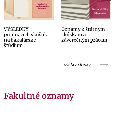
VÝSLEDKY
Oznamy k štátnym
prijímacích skúšok
skúškam a
na bakalárske
záverečným prácam
štúdium
všetky články
Fakultné oznamy