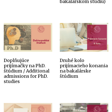
bakalárskom štúdiu)
Doplňujúce
Druhé kolo
prijímačky na PhD.
prijímacieho konania
štúdium / Additional
na bakalárske
admissions for PhD.
štúdium
studies