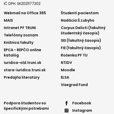
IČ DPH: SK2021177202
Footer
Footer
Webmail na Office 365
Študenti pacientom
MAIS
Nadácia Š.Lubyho
menu
menu
Intranet PF TRUNI
Corpus Delicti (fakultný
1
2
študentský časopis)
Telefónny zoznam
SEI (fakultný časopis)
Knižnica fakulty
FIE (fakultný časopis)
EPCA - REPČO online
katalóg
Ročenka PF TU
iuridica-old.truni.sk
NTIDV
stara-iuridica.truni.sk
Moodle
Predajňa literatúry
ELSA
Visegrad Fund
Footer
Footer
Podpora študentov so
Facebook
špecifickými potrebami
Instagram