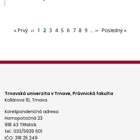
Pagination
First
« Prvý
Previous
‹‹
Page
1
Aktuálna
2
Page
3
Page
4
Page
5
Page
6
Page
7
Page
8
Page
9
…
Ďalšia
››
Posledná
Posledný »
page
page
stránka
strana
strana
Trnavská univerzita v Trnave,
Právnická fakulta
Kollárova 10, Trnava
Korešpondenčná adresa:
Hornopotočná 23
918 43 TRNAVA
tel.: 033/5939 601
IČO: 318 25 249