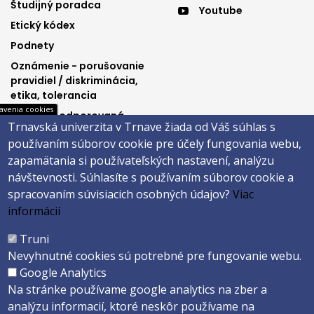
menu
menu
Študijný poradca
Youtube
3
4
Etický kódex
Podnety
Oznámenie - porušovanie
pravidiel / diskriminácia,
etika, tolerancia
avenia cookies
Výučba podporovaná
Trnavská univerzita v Trnave žiada od Váš súhlas s
Ministerstvom
používaním súborov cookie pre účely fungovania webu,
spravodlivosti SR
zapamätania si používateľských nastavení, analýzu
návštevnosti.
Súhlasíte s používaním súborov cookie a
spracovaním súvisiacich osobných údajov?
Viac
Päta
informácií
Správca obsahu
Technická podpora
Truni
Vyhlásenie o prístupnosti
Cookies
Nevyhnutné cookies sú potrebné pre fungovanie webu.
Google Analytics
Copyright ©2026 Právnická fakulta · Trnavská univerzita v Trnave
Na stránke používame google analytics na zber a
Created by
ActivIT s.r.o.
analýzu informacií, ktoré neskôr používame na