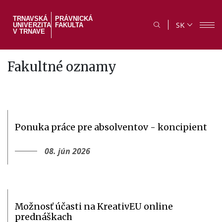
Skočiť
na
TRNAVSKÁ
PRÁVNICKÁ
SK
UNIVERZITA
FAKULTA
hlavný
V TRNAVE
obsah
Fakultné oznamy
Ponuka práce pre absolventov - koncipient
08. jún 2026
Možnosť účasti na KreativEU online
prednáškach