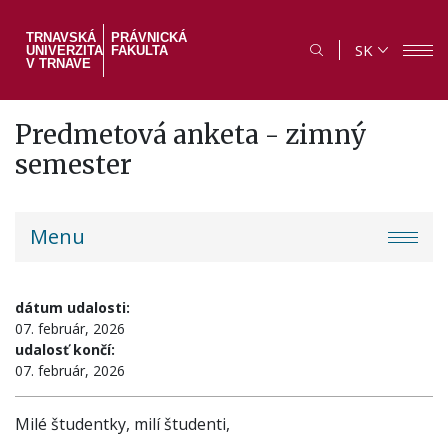
Skočiť
na
TRNAVSKÁ
PRÁVNICKÁ
SK
UNIVERZITA
FAKULTA
hlavný
V TRNAVE
obsah
Predmetová anketa - zimný
semester
PF
Menu
menu
dátum udalosti:
07. február, 2026
udalosť končí:
07. február, 2026
Milé študentky, milí študenti,