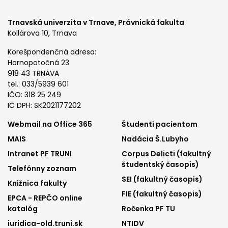
Trnavská univerzita v Trnave,
Právnická fakulta
Kollárova 10, Trnava
Korešpondenčná adresa:
Hornopotočná 23
918 43 TRNAVA
tel.: 033/5939 601
IČO: 318 25 249
IČ DPH: SK2021177202
Footer
Footer
Webmail na Office 365
Študenti pacientom
MAIS
Nadácia Š.Lubyho
menu
menu
Intranet PF TRUNI
Corpus Delicti (fakultný
1
2
študentský časopis)
Telefónny zoznam
SEI (fakultný časopis)
Knižnica fakulty
FIE (fakultný časopis)
EPCA - REPČO online
katalóg
Ročenka PF TU
iuridica-old.truni.sk
NTIDV