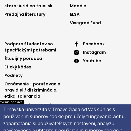
stara-iuridica.truni.sk
Moodle
Predajňa literatúry
ELSA
Visegrad Fund
Footer
Footer
Podpora študentov so
Facebook
špecifickými potrebami
Instagram
menu
menu
Študijný poradca
Youtube
3
4
Etický kódex
Podnety
Oznámenie - porušovanie
pravidiel / diskriminácia,
etika, tolerancia
avenia cookies
Výučba podporovaná
Trnavská univerzita v Trnave žiada od Váš súhlas s
Ministerstvom
používaním súborov cookie pre účely fungovania webu,
spravodlivosti SR
zapamätania si používateľských nastavení, analýzu
návštevnosti.
Súhlasíte s používaním súborov cookie a