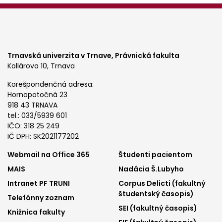
Trnavská univerzita v Trnave,
Právnická fakulta
Kollárova 10, Trnava
Korešpondenčná adresa:
Hornopotočná 23
918 43 TRNAVA
tel.: 033/5939 601
IČO: 318 25 249
IČ DPH: SK2021177202
Footer
Footer
Webmail na Office 365
Študenti pacientom
MAIS
Nadácia Š.Lubyho
menu
menu
Intranet PF TRUNI
Corpus Delicti (fakultný
1
2
študentský časopis)
Telefónny zoznam
SEI (fakultný časopis)
Knižnica fakulty