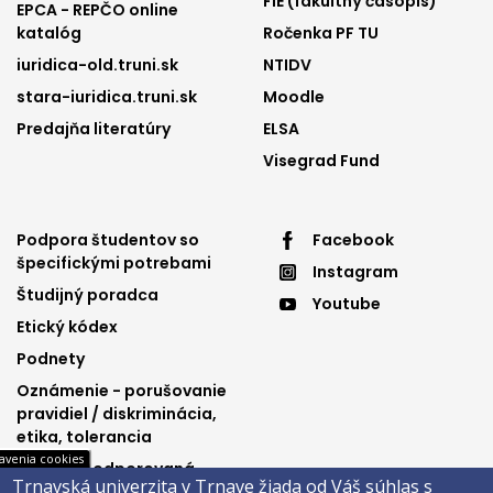
FIE (fakultný časopis)
EPCA - REPČO online
katalóg
Ročenka PF TU
iuridica-old.truni.sk
NTIDV
stara-iuridica.truni.sk
Moodle
Predajňa literatúry
ELSA
Visegrad Fund
Footer
Footer
Podpora študentov so
Facebook
špecifickými potrebami
Instagram
menu
menu
Študijný poradca
Youtube
3
4
Etický kódex
Podnety
Oznámenie - porušovanie
pravidiel / diskriminácia,
etika, tolerancia
avenia cookies
Výučba podporovaná
Trnavská univerzita v Trnave žiada od Váš súhlas s
Ministerstvom