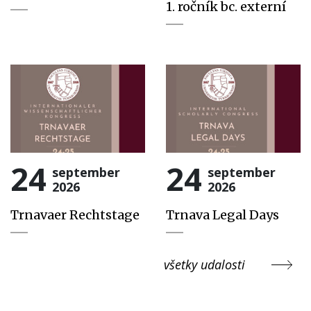
1. ročník bc. externí
24
24
september
september
2026
2026
Trnavaer Rechtstage
Trnava Legal Days
všetky udalosti