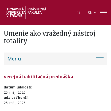
Skočiť
na
TRNAVSKÁ
PRÁVNICKÁ
SK
UNIVERZITA
FAKULTA
hlavný
V TRNAVE
obsah
Umenie ako vražedný nástroj
totality
PF
Menu
menu
verejná habilitačná prednáška
dátum udalosti:
25. máj, 2026
udalosť končí:
25. máj, 2026