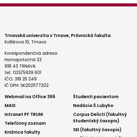
Trnavská univerzita v Trnave,
Právnická fakulta
Kollárova 10, Trnava
Korešpondenčná adresa:
Hornopotočná 23
918 43 TRNAVA
tel.: 033/5939 601
IČO: 318 25 249
IČ DPH: SK2021177202
Footer
Footer
Webmail na Office 365
Študenti pacientom
MAIS
Nadácia Š.Lubyho
menu
menu
Intranet PF TRUNI
Corpus Delicti (fakultný
1
2
študentský časopis)
Telefónny zoznam
SEI (fakultný časopis)
Knižnica fakulty