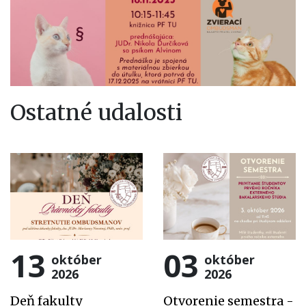
Ostatné udalosti
13
03
október
október
2026
2026
Deň fakulty
Otvorenie semestra -