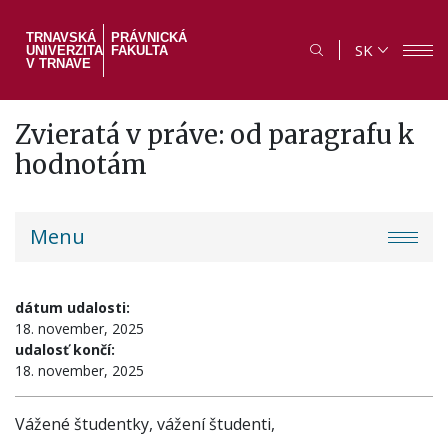
Skočiť
na
TRNAVSKÁ
PRÁVNICKÁ
SK
UNIVERZITA
FAKULTA
hlavný
V TRNAVE
obsah
Zvieratá v práve: od paragrafu k
hodnotám
PF
Menu
menu
dátum udalosti:
18. november, 2025
udalosť končí:
18. november, 2025
Vážené študentky, vážení študenti,