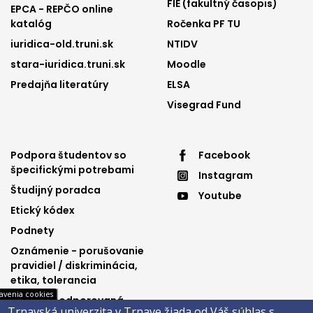
FIE (fakultný časopis)
EPCA - REPČO online
katalóg
Ročenka PF TU
iuridica-old.truni.sk
NTIDV
stara-iuridica.truni.sk
Moodle
Predajňa literatúry
ELSA
Visegrad Fund
Footer
Footer
Podpora študentov so
Facebook
špecifickými potrebami
Instagram
menu
menu
Študijný poradca
Youtube
3
4
Etický kódex
Podnety
Oznámenie - porušovanie
pravidiel / diskriminácia,
etika, tolerancia
avenia cookies
Výučba podporovaná
Trnavská univerzita v Trnave žiada od Váš súhlas s