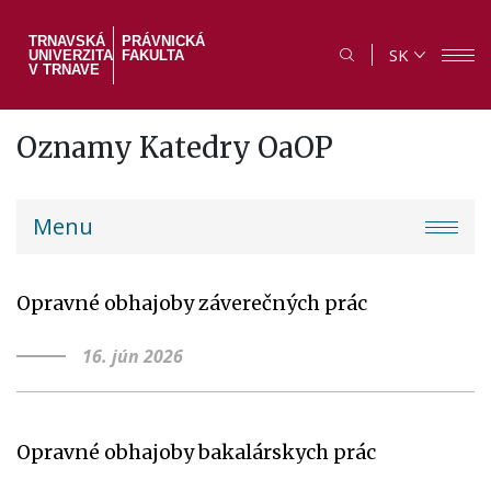
Skočiť
na
TRNAVSKÁ
PRÁVNICKÁ
SK
UNIVERZITA
FAKULTA
hlavný
V TRNAVE
obsah
Oznamy Katedry OaOP
PF
Menu
menu
Opravné obhajoby záverečných prác
16. jún 2026
Opravné obhajoby bakalárskych prác