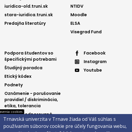
iuridica-old.truni.sk
NTIDV
stara-iuridica.truni.sk
Moodle
Predajňa literatúry
ELSA
Visegrad Fund
Footer
Footer
Podpora študentov so
Facebook
špecifickými potrebami
Instagram
menu
menu
Študijný poradca
Youtube
3
4
Etický kódex
Podnety
Oznámenie - porušovanie
pravidiel / diskriminácia,
etika, tolerancia
avenia cookies
Výučba podporovaná
Trnavská univerzita v Trnave žiada od Váš súhlas s
Ministerstvom
používaním súborov cookie pre účely fungovania webu,
spravodlivosti SR