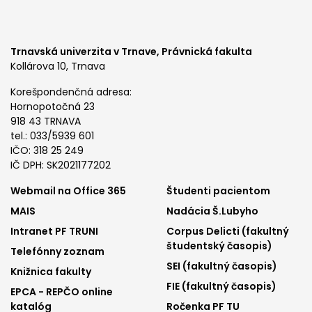
Trnavská univerzita v Trnave,
Právnická fakulta
Kollárova 10, Trnava
Korešpondenčná adresa:
Hornopotočná 23
918 43 TRNAVA
tel.: 033/5939 601
IČO: 318 25 249
IČ DPH: SK2021177202
Footer
Footer
Webmail na Office 365
Študenti pacientom
MAIS
Nadácia Š.Lubyho
menu
menu
Intranet PF TRUNI
Corpus Delicti (fakultný
1
2
študentský časopis)
Telefónny zoznam
SEI (fakultný časopis)
Knižnica fakulty
FIE (fakultný časopis)
EPCA - REPČO online
katalóg
Ročenka PF TU