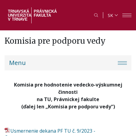
Skočiť
na
TRNAVSKÁ
PRÁVNICKÁ
SK
UNIVERZITA
FAKULTA
hlavný
V TRNAVE
obsah
Komisia pre podporu vedy
PF
Menu
menu
Komisia pre hodnotenie vedecko-výskumnej
činnosti
na TU, Právnickej fakulte
(ďalej len „Komisia pre podporu vedy“)
Usmernenie dekana PF TU č. 9/2023 -