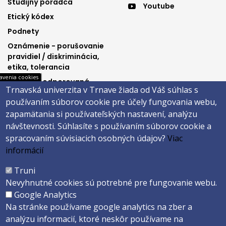
menu
menu
Študijný poradca
Youtube
3
4
Etický kódex
Podnety
Oznámenie - porušovanie
pravidiel / diskriminácia,
etika, tolerancia
avenia cookies
Výučba podporovaná
Trnavská univerzita v Trnave žiada od Váš súhlas s
Ministerstvom
používaním súborov cookie pre účely fungovania webu,
spravodlivosti SR
zapamätania si používateľských nastavení, analýzu
návštevnosti.
Súhlasíte s používaním súborov cookie a
spracovaním súvisiacich osobných údajov?
Viac
Päta
informácií
Správca obsahu
Technická podpora
Truni
Vyhlásenie o prístupnosti
Cookies
Nevyhnutné cookies sú potrebné pre fungovanie webu.
Google Analytics
Copyright ©2026 Právnická fakulta · Trnavská univerzita v Trnave
Na stránke používame google analytics na zber a
Created by
ActivIT s.r.o.
analýzu informacií, ktoré neskôr používame na