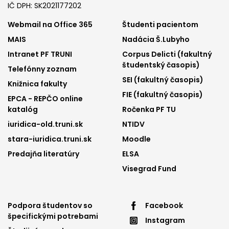
IČ DPH: SK2021177202
Footer
Footer
Webmail na Office 365
Študenti pacientom
MAIS
Nadácia Š.Lubyho
menu
menu
Intranet PF TRUNI
Corpus Delicti (fakultný
1
2
študentský časopis)
Telefónny zoznam
SEI (fakultný časopis)
Knižnica fakulty
FIE (fakultný časopis)
EPCA - REPČO online
katalóg
Ročenka PF TU
iuridica-old.truni.sk
NTIDV
stara-iuridica.truni.sk
Moodle
Predajňa literatúry
ELSA
Visegrad Fund
Footer
Footer
Podpora študentov so
Facebook
špecifickými potrebami
Instagram