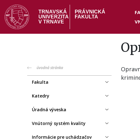
Skočiť
Hea
na
F
TRNAVSKÁ
PRÁVNICKÁ
UNIVERZITA
FAKULTA
hlavný
V
me
V TRNAVE
obsah
Op
PF
úvodná stránka
Opravn
krimino
menu
Fakulta
Katedry
Úradná výveska
Vnútorný systém kvality
Informácie pre uchádzačov