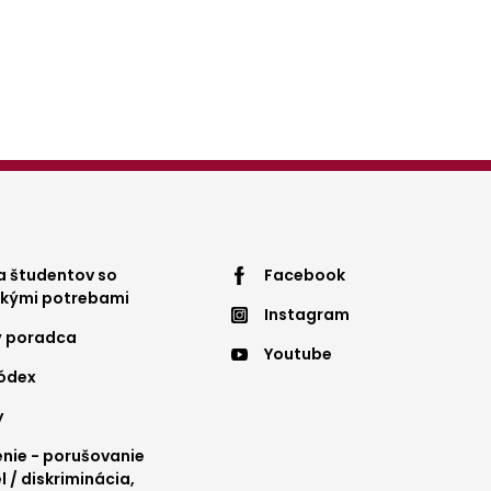
ter
Footer
 študentov so
Facebook
ckými potrebami
Instagram
nu
menu
ý poradca
Youtube
4
kódex
y
ie - porušovanie
l / diskriminácia,