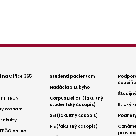
ter
Footer
Foo
 na Office 365
Študenti pacientom
Podpora
špecifi
Nadácia Š.Lubyho
nu
menu
me
Študijn
 PF TRUNI
Corpus Delicti (fakultný
2
3
študentský časopis)
Etický 
ny zoznam
SEI (fakultný časopis)
Podnet
 fakulty
FIE (fakultný časopis)
Oznámen
REPČO online
pravidie