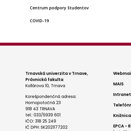
Centrum podpory študentov
COVID-19
Foo
Trnavská univerzita v Trnave,
Webmail
Právnická fakulta
MAIS
me
Kollárova 10, Trnava
Intranet
1
Korešpondenčná adresa:
Hornopotočná 23
Telefón
918 43 TRNAVA
tel.: 033/5939 601
Knižnica
IČO: 318 25 249
EPCA - 
IČ DPH: SK2021177202