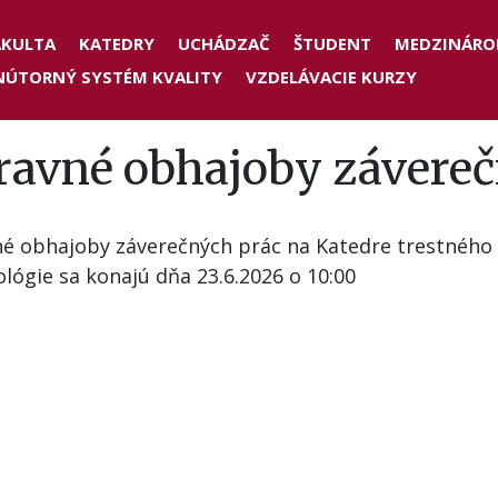
der
AKULTA
KATEDRY
UCHÁDZAČ
ŠTUDENT
MEDZINÁRO
NÚTORNÝ SYSTÉM KVALITY
VZDELÁVACIE KURZY
nu
ravné obhajoby závereč
é obhajoby záverečných prác na Katedre trestného 
lógie sa konajú dňa 23.6.2026 o 10:00