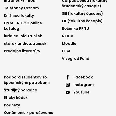
Intranet PF TRUNI
Corpus Delicti (fakultný
1
2
študentský časopis)
Telefónny zoznam
SEI (fakultný časopis)
Knižnica fakulty
FIE (fakultný časopis)
EPCA - REPČO online
katalóg
Ročenka PF TU
iuridica-old.truni.sk
NTIDV
stara-iuridica.truni.sk
Moodle
Predajňa literatúry
ELSA
Visegrad Fund
Footer
Footer
Podpora študentov so
Facebook
špecifickými potrebami
Instagram
menu
menu
Študijný poradca
Youtube
3
4
Etický kódex
Podnety
Oznámenie - porušovanie