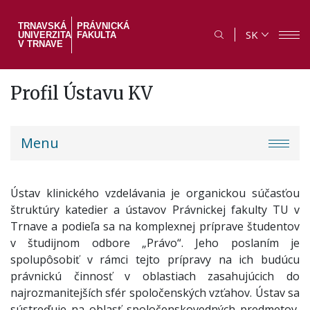
Skočiť
na
TRNAVSKÁ
PRÁVNICKÁ
SK
UNIVERZITA
FAKULTA
hlavný
V TRNAVE
obsah
Profil Ústavu KV
PF
Menu
menu
Ústav klinického vzdelávania je organickou súčasťou
štruktúry katedier a ústavov Právnickej fakulty TU v
Trnave a podieľa sa na komplexnej príprave študentov
v študijnom odbore „Právo“. Jeho poslaním je
spolupôsobiť v rámci tejto prípravy na ich budúcu
právnickú činnosť v oblastiach zasahujúcich do
najrozmanitejších sfér spoločenských vzťahov. Ústav sa
sústreďuje na oblasť spoločenskovedných predmetov,