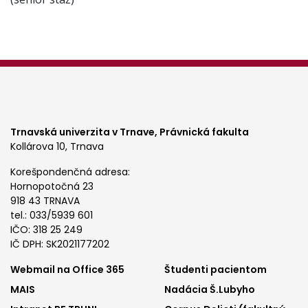
Trnavská univerzita v Trnave,
Právnická fakulta
Kollárova 10, Trnava
Korešpondenčná adresa:
Hornopotočná 23
918 43 TRNAVA
tel.: 033/5939 601
IČO: 318 25 249
IČ DPH: SK2021177202
Footer
Footer
Webmail na Office 365
Študenti pacientom
MAIS
Nadácia Š.Lubyho
menu
menu