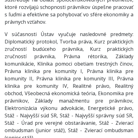
ktoré rozvíjajú schopnosti právnikov úspešne pracovať
s ľuďmi a efektívne sa pohybovať vo sfére ekonomiky a
právnych vzťahov.
V súčasnosti Ústav vyučuje nasledovné predmety:
Diplomatický protokol, Tvorba práva, Kurz praktických
zručností budúceho právnika, Kurz praktických
zručností právnika, Právna rétorika, Základy
komunikácie, Klinika pomoci obetiam trestných činov,
Právna klinika pre komunity I, Právna klinika pre
komunity II, Právna klinika pre komunity III, Právna
klinika pre komunity IV, Realitné právo, Realitný
obchod, Všeobecná ekonomická teória, Ekonomika pre
právnikov, Základy manažmentu pre právnikov,
Elektronizácia výkonu advokácie, Energetické právo,
Stáž - Najvyšší súd SR, Stáž - Najvyšší správny súd SR,
Stáž - Úrad pre verejné obstarávanie, Stáž - Zvierací
ombudsman (junior stáž), Stáž - Zvierací ombudsman
(senior stáž)