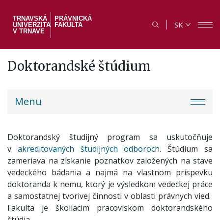
Skočiť
na
TRNAVSKÁ
PRÁVNICKÁ
SK
UNIVERZITA
FAKULTA
hlavný
V TRNAVE
obsah
Doktorandské štúdium
PF
Menu
menu
Doktorandský študijný program sa uskutočňuje
v
akreditovaných študijných odboroch
. Štúdium sa
zameriava na získanie poznatkov založených na stave
vedeckého bádania a najmä na vlastnom príspevku
doktoranda k nemu, ktorý je výsledkom vedeckej práce
a samostatnej tvorivej činnosti v oblasti právnych vied.
Fakulta je školiacim pracoviskom doktorandského
štúdia.