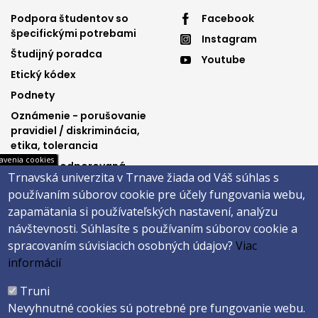
Footer
Footer
Podpora študentov so
Facebook
špecifickými potrebami
Instagram
menu
menu
Študijný poradca
Youtube
3
4
Etický kódex
Podnety
Oznámenie - porušovanie
pravidiel / diskriminácia,
etika, tolerancia
avenia cookies
Výučba podporovaná
Trnavská univerzita v Trnave žiada od Váš súhlas s
Ministerstvom
používaním súborov cookie pre účely fungovania webu,
spravodlivosti SR
zapamätania si používateľských nastavení, analýzu
návštevnosti.
Súhlasíte s používaním súborov cookie a
spracovaním súvisiacich osobných údajov?
Viac
Päta
informácií
Správca obsahu
Technická podpora
Truni
Vyhlásenie o prístupnosti
Cookies
Nevyhnutné cookies sú potrebné pre fungovanie webu.