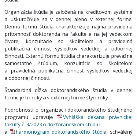
Organizácia štúdia je založená na kreditovom systéme
a uskutočňuje sa v dennej alebo v externej forme.
Dennú formu štúdia charakterizuje najmä pravidelná
prítomnosť doktoranda na fakulte a na jej vedeckom
živote, konzultácie so školiteľom a pravidelná
publikačná činnosť výsledkov vedeckej a odbornej
činnosti. Externú formu štúdia charakterizuje prevažne
samostatné štúdium, konzultácie so školiteľom
a pravidelná publikačná činnosť výsledkov vedeckej
a odbornej činnosti.
Štandardná dĺžka doktorandského štúdia v dennej
forme je tri roky a v externej forme štyri roky.
Podrobnosti o organizácii doktorandského študijného
programu upravuje
Vyhláška dekana právnickej
fakulty č. 3/2023 o doktorandskom štúdiu
a
harmonogram doktorandského štúdia
, schválený