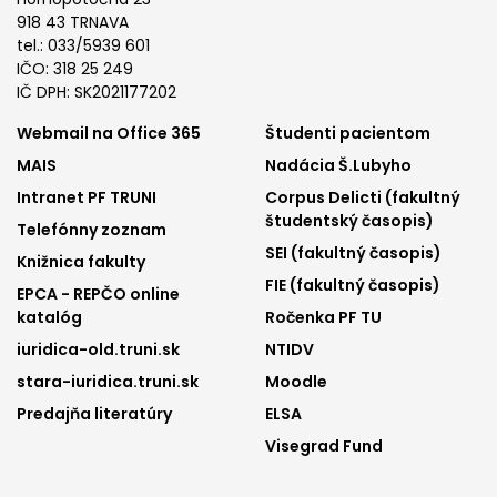
918 43 TRNAVA
tel.: 033/5939 601
IČO: 318 25 249
IČ DPH: SK2021177202
Footer
Footer
Webmail na Office 365
Študenti pacientom
MAIS
Nadácia Š.Lubyho
menu
menu
Intranet PF TRUNI
Corpus Delicti (fakultný
1
2
študentský časopis)
Telefónny zoznam
SEI (fakultný časopis)
Knižnica fakulty
FIE (fakultný časopis)
EPCA - REPČO online
katalóg
Ročenka PF TU
iuridica-old.truni.sk
NTIDV
stara-iuridica.truni.sk
Moodle
Predajňa literatúry
ELSA
Visegrad Fund