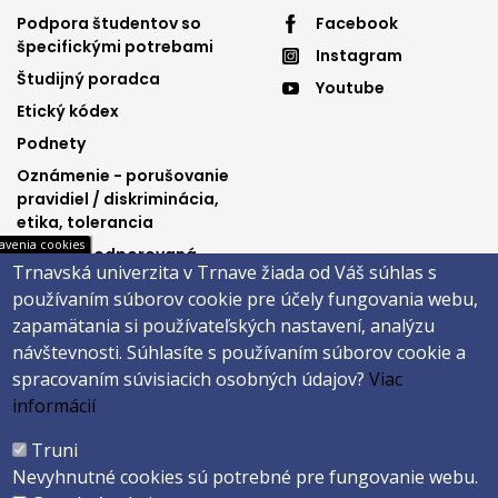
Footer
Footer
Podpora študentov so
Facebook
špecifickými potrebami
Instagram
menu
menu
Študijný poradca
Youtube
3
4
Etický kódex
Podnety
Oznámenie - porušovanie
pravidiel / diskriminácia,
etika, tolerancia
avenia cookies
Výučba podporovaná
Trnavská univerzita v Trnave žiada od Váš súhlas s
Ministerstvom
používaním súborov cookie pre účely fungovania webu,
spravodlivosti SR
zapamätania si používateľských nastavení, analýzu
návštevnosti.
Súhlasíte s používaním súborov cookie a
spracovaním súvisiacich osobných údajov?
Viac
Päta
informácií
Správca obsahu
Technická podpora
Truni
Vyhlásenie o prístupnosti
Cookies
Nevyhnutné cookies sú potrebné pre fungovanie webu.