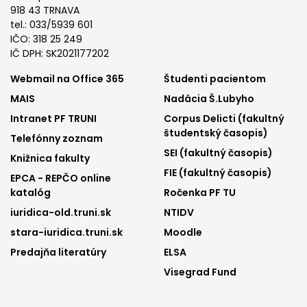
918 43 TRNAVA
tel.: 033/5939 601
IČO: 318 25 249
IČ DPH: SK2021177202
Footer
Footer
Webmail na Office 365
Študenti pacientom
MAIS
Nadácia Š.Lubyho
menu
menu
Intranet PF TRUNI
Corpus Delicti (fakultný
1
2
študentský časopis)
Telefónny zoznam
SEI (fakultný časopis)
Knižnica fakulty
FIE (fakultný časopis)
EPCA - REPČO online
katalóg
Ročenka PF TU
iuridica-old.truni.sk
NTIDV
stara-iuridica.truni.sk
Moodle
Predajňa literatúry
ELSA
Visegrad Fund