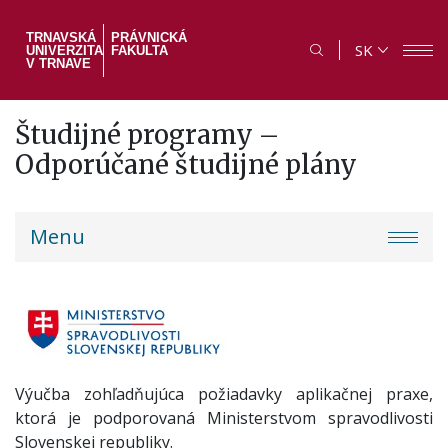
Skočiť
na
TRNAVSKÁ
PRÁVNICKÁ
SK
UNIVERZITA
FAKULTA
hlavný
V TRNAVE
obsah
Študijné programy –
Odporúčané študijné plány
PF
Menu
menu
Výučba zohľadňujúca požiadavky aplikačnej praxe,
ktorá je podporovaná Ministerstvom spravodlivosti
Slovenskej republiky.