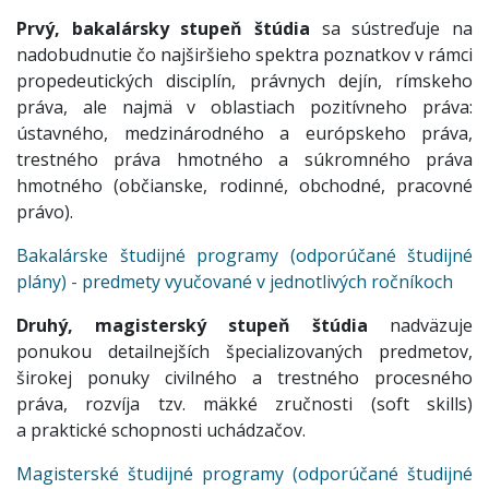
Prvý, bakalársky stupeň štúdia
sa sústreďuje na
nadobudnutie čo najširšieho spektra poznatkov v rámci
propedeutických disciplín, právnych dejín, rímskeho
práva, ale najmä v oblastiach pozitívneho práva:
ústavného, medzinárodného a európskeho práva,
trestného práva hmotného a súkromného práva
hmotného (občianske, rodinné, obchodné, pracovné
právo).
Bakalárske študijné programy (odporúčané študijné
plány) - predmety vyučované v jednotlivých ročníkoch
Druhý, magisterský stupeň štúdia
nadväzuje
ponukou detailnejších špecializovaných predmetov,
širokej ponuky civilného a trestného procesného
práva, rozvíja tzv. mäkké zručnosti (soft skills)
a praktické schopnosti uchádzačov.
Magisterské študijné programy (odporúčané študijné