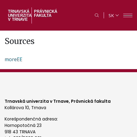
Skočiť
na
TRNAVSKÁ
PRÁVNICKÁ
SK
UNIVERZITA
FAKULTA
hlavný
V TRNAVE
obsah
Sources
moreEE
Trnavská univerzita v Trnave,
Právnická fakulta
Kollárova 10, Trnava
Korešpondenčná adresa:
Hornopotočná 23
918 43 TRNAVA