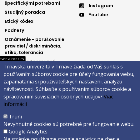
špecifickými potrebami
Instagram
menu
menu
Študijný poradca
Youtube
3
4
Etický kódex
Podnety
Oznámenie - porušovanie
pravidiel / diskriminácia,
etika, tolerancia
avenia cookies
Výučba podporovaná
Trnavská univerzita v Trnave žiada od Váš súhlas s
Ministerstvom
používaním súborov cookie pre účely fungovania webu,
spravodlivosti SR
zapamätania si používateľských nastavení, analýzu
návštevnosti.
Súhlasíte s používaním súborov cookie a
spracovaním súvisiacich osobných údajov?
Viac
Päta
informácií
Správca obsahu
Technická podpora
Truni
Vyhlásenie o prístupnosti
Cookies
Nevyhnutné cookies sú potrebné pre fungovanie webu.
Google Analytics
Copyright ©2026 Právnická fakulta · Trnavská univerzita v Trnave
Na stránke používame google analytics na zber a
Created by
ActivIT s.r.o.