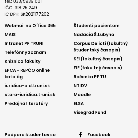
tel.: 033/5939 601
IČO: 318 25 249
IČ DPH: SK2021177202
Footer
Footer
Webmail na Office 365
Študenti pacientom
MAIS
Nadácia Š.Lubyho
menu
menu
Intranet PF TRUNI
Corpus Delicti (fakultný
1
2
študentský časopis)
Telefónny zoznam
SEI (fakultný časopis)
Knižnica fakulty
FIE (fakultný časopis)
EPCA - REPČO online
katalóg
Ročenka PF TU
iuridica-old.truni.sk
NTIDV
stara-iuridica.truni.sk
Moodle
Predajňa literatúry
ELSA
Visegrad Fund
Footer
Footer
Podpora študentov so
Facebook