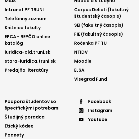
MAIS
Nadácia Š.Lubyho
menu
menu
Intranet PF TRUNI
Corpus Delicti (fakultný
1
2
študentský časopis)
Telefónny zoznam
SEI (fakultný časopis)
Knižnica fakulty
FIE (fakultný časopis)
EPCA - REPČO online
katalóg
Ročenka PF TU
iuridica-old.truni.sk
NTIDV
stara-iuridica.truni.sk
Moodle
Predajňa literatúry
ELSA
Visegrad Fund
Footer
Footer
Podpora študentov so
Facebook
špecifickými potrebami
Instagram
menu
menu
Študijný poradca
Youtube
3
4
Etický kódex
Podnety