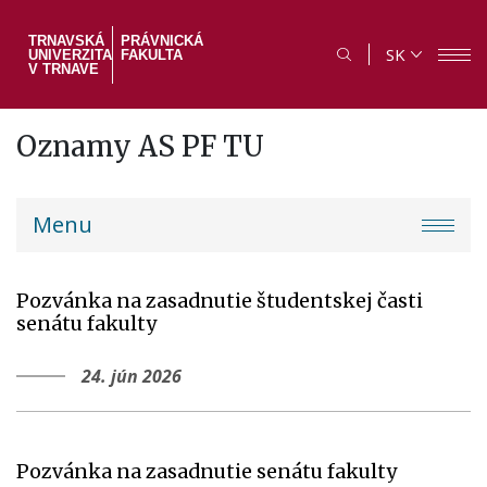
Skočiť
na
TRNAVSKÁ
PRÁVNICKÁ
SK
UNIVERZITA
FAKULTA
hlavný
V TRNAVE
obsah
Oznamy AS PF TU
PF
Menu
menu
Pozvánka na zasadnutie študentskej časti
senátu fakulty
24. jún 2026
Pozvánka na zasadnutie senátu fakulty