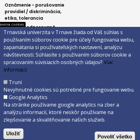
Oznámenie - porušovanie
pravidiel / diskriminácia,
etika, tolerancia
avenia cookies
Výučba podporovaná
Trnavská univerzita v Trnave žiada od Váš súhlas s
Ministerstvom
používaním súborov cookie pre účely fungovania webu,
spravodlivosti SR
zapamätania si používateľských nastavení, analýzu
návštevnosti.
Súhlasíte s používaním súborov cookie a
spracovaním súvisiacich osobných údajov?
Viac
Päta
informácií
Správca obsahu
Technická podpora
Truni
Vyhlásenie o prístupnosti
Cookies
Nevyhnutné cookies sú potrebné pre fungovanie webu.
Google Analytics
Copyright ©2026 Právnická fakulta · Trnavská univerzita v Trnave
Na stránke používame google analytics na zber a
Created by
ActivIT s.r.o.
analýzu informacií, ktoré neskôr používame na
zlepšovanie a skvalitňovanie našich služieb.
Uložiť
Povoliť všetko