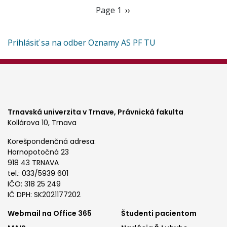
Pagination
Page 1
Ďalšia
››
strana
Prihlásiť sa na odber Oznamy AS PF TU
Trnavská univerzita v Trnave,
Právnická fakulta
Kollárova 10, Trnava
Korešpondenčná adresa:
Hornopotočná 23
918 43 TRNAVA
tel.: 033/5939 601
IČO: 318 25 249
IČ DPH: SK2021177202
Footer
Footer
Webmail na Office 365
Študenti pacientom