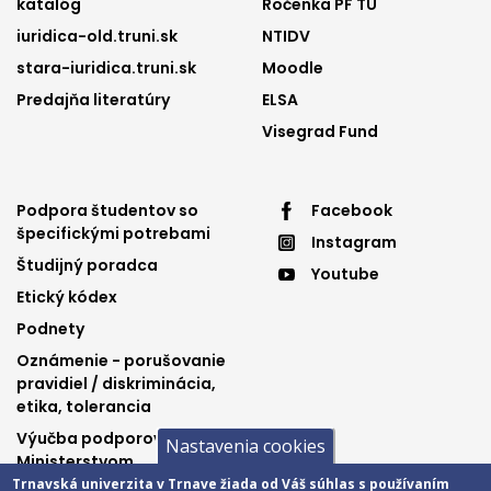
katalóg
Ročenka PF TU
iuridica-old.truni.sk
NTIDV
stara-iuridica.truni.sk
Moodle
Predajňa literatúry
ELSA
Visegrad Fund
Footer
Footer
Podpora študentov so
Facebook
špecifickými potrebami
Instagram
menu
menu
Študijný poradca
Youtube
3
4
Etický kódex
Podnety
Oznámenie - porušovanie
pravidiel / diskriminácia,
etika, tolerancia
Výučba podporovaná
Nastavenia cookies
Ministerstvom
spravodlivosti SR
Trnavská univerzita v Trnave žiada od Váš súhlas s používaním