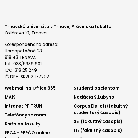
Trnavská univerzita v Trnave,
Právnická fakulta
Kollárova 10, Trnava
Korešpondenčná adresa:
Hornopotočná 23
918 43 TRNAVA
tel.: 033/5939 601
IČO: 318 25 249
IČ DPH: SK2021177202
Footer
Footer
Webmail na Office 365
Študenti pacientom
MAIS
Nadácia Š.Lubyho
menu
menu
Intranet PF TRUNI
Corpus Delicti (fakultný
1
2
študentský časopis)
Telefónny zoznam
SEI (fakultný časopis)
Knižnica fakulty
FIE (fakultný časopis)
EPCA - REPČO online