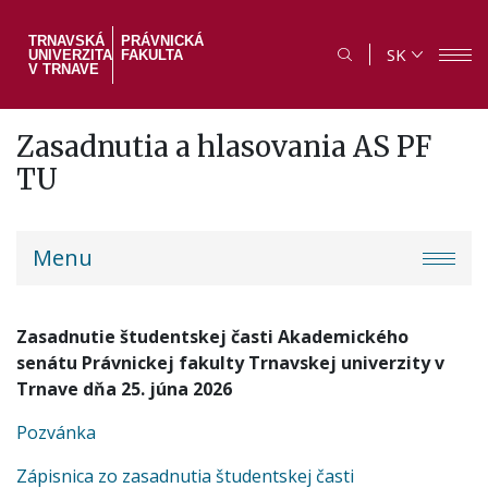
Skočiť
na
TRNAVSKÁ
PRÁVNICKÁ
SK
UNIVERZITA
FAKULTA
hlavný
V TRNAVE
obsah
Zasadnutia a hlasovania AS PF
TU
PF
Menu
menu
Zasadnutie študentskej časti
Akademického
senátu Právnickej fakulty Trnavskej univerzity v
Trnave dňa 25. júna 2026
Pozvánka
Zápisnica zo zasadnutia študentskej časti