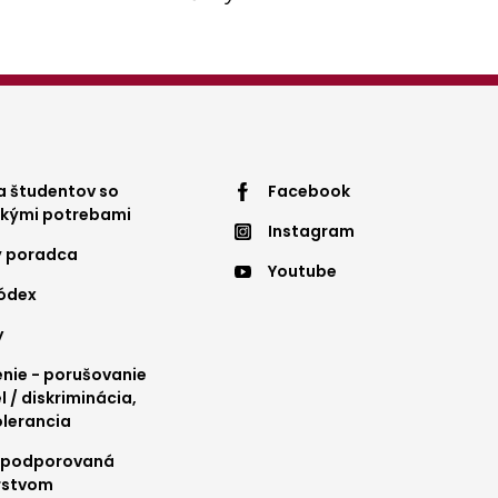
ter
Footer
 študentov so
Facebook
ckými potrebami
Instagram
nu
menu
ý poradca
Youtube
4
kódex
y
ie - porušovanie
l / diskriminácia,
olerancia
 podporovaná
rstvom