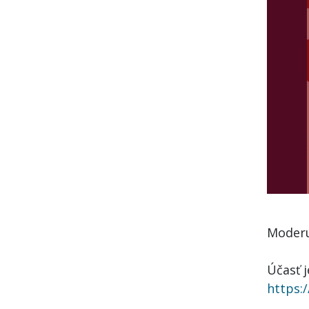
Moderu
Účasť j
https: