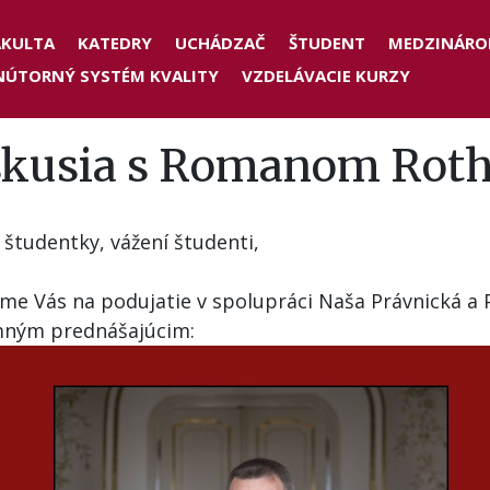
der
AKULTA
KATEDRY
UCHÁDZAČ
ŠTUDENT
MEDZINÁRO
NÚTORNÝ SYSTÉM KVALITY
VZDELÁVACIE KURZY
nu
skusia s Romanom Rot
 študentky, vážení študenti,
me Vás na podujatie v spolupráci Naša Právnická a 
ným prednášajúcim: