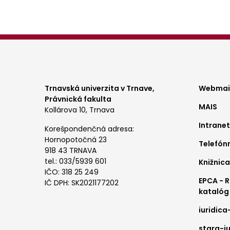
Foo
Trnavská univerzita v Trnave,
Webmail
Právnická fakulta
MAIS
me
Kollárova 10, Trnava
Intranet
1
Korešpondenčná adresa:
Hornopotočná 23
Telefón
918 43 TRNAVA
tel.: 033/5939 601
Knižnica
IČO: 318 25 249
EPCA - 
IČ DPH: SK2021177202
katalóg
iuridica
stara-iu