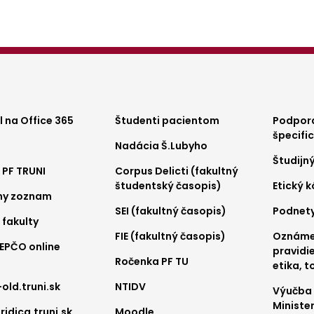
ter
Footer
Foo
 na Office 365
Študenti pacientom
Podpora
špecifi
Nadácia Š.Lubyho
nu
menu
me
Študijn
 PF TRUNI
Corpus Delicti (fakultný
2
3
študentský časopis)
Etický 
ny zoznam
SEI (fakultný časopis)
Podnet
 fakulty
FIE (fakultný časopis)
Oznámen
REPČO online
pravidie
Ročenka PF TU
etika, t
-old.truni.sk
NTIDV
Výučba
Ministe
ridica.truni.sk
Moodle