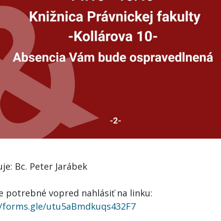
je: Bc. Peter Jarábek
e potrebné vopred nahlásiť na linku:
//forms.gle/utu5aBmdkuqs432F7