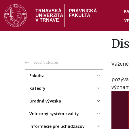
Skočiť
Hea
na
F
TRNAVSKÁ
PRÁVNICKÁ
UNIVERZITA
FAKULTA
hlavný
V
me
V TRNAVE
obsah
Di
PF
úvodná stránka
Vážené
menu
Fakulta
pozýva
význam
Katedry
Úradná výveska
Vnútorný systém kvality
Informácie pre uchádzačov