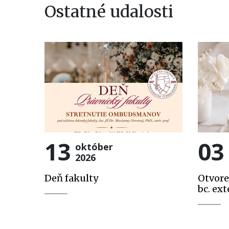
Ostatné udalosti
13
03
október
2026
Deň fakulty
Otvore
bc. ext