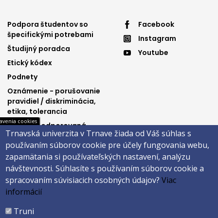
Footer
Footer
Podpora študentov so
Facebook
špecifickými potrebami
Instagram
menu
menu
Študijný poradca
Youtube
3
4
Etický kódex
Podnety
Oznámenie - porušovanie
pravidiel / diskriminácia,
etika, tolerancia
avenia cookies
Výučba podporovaná
Trnavská univerzita v Trnave žiada od Váš súhlas s
Ministerstvom
používaním súborov cookie pre účely fungovania webu,
spravodlivosti SR
zapamätania si používateľských nastavení, analýzu
návštevnosti.
Súhlasíte s používaním súborov cookie a
spracovaním súvisiacich osobných údajov?
Viac
Päta
informácií
Správca obsahu
Technická podpora
Truni
Vyhlásenie o prístupnosti
Cookies