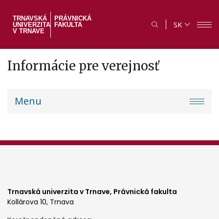
Skočiť
na
TRNAVSKÁ
PRÁVNICKÁ
SK
UNIVERZITA
FAKULTA
hlavný
V TRNAVE
obsah
Informácie pre verejnosť
PF
Menu
menu
Trnavská univerzita v Trnave,
Právnická fakulta
Kollárova 10, Trnava