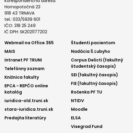
Korešpondenčná adresa:
Hornopotočná 23
918 43 TRNAVA
tel.: 033/5939 601
IČO: 318 25 249
IČ DPH: SK2021177202
Footer
Footer
Webmail na Office 365
Študenti pacientom
MAIS
Nadácia Š.Lubyho
menu
menu
Intranet PF TRUNI
Corpus Delicti (fakultný
1
2
študentský časopis)
Telefónny zoznam
SEI (fakultný časopis)
Knižnica fakulty
FIE (fakultný časopis)
EPCA - REPČO online
katalóg
Ročenka PF TU
iuridica-old.truni.sk
NTIDV
stara-iuridica.truni.sk
Moodle
Predajňa literatúry
ELSA
Visegrad Fund