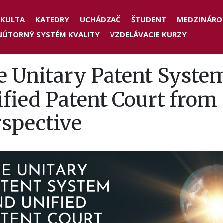
der
AKULTA
KATEDRY
UCHÁDZAČ
ŠTUDENT
MEDZINÁRO
NÚTORNÝ SYSTÉM KVALITY
VZDELÁVACIE KURZY
nu
e Unitary Patent Syste
fied Patent Court from 
rspective