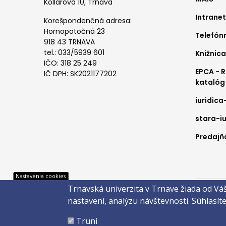
me
Kollárova 10, Trnava
Intranet
1
Korešpondenčná adresa:
Hornopotočná 23
Telefón
918 43 TRNAVA
tel.: 033/5939 601
Knižnica
IČO: 318 25 249
EPCA - 
IČ DPH: SK2021177202
katalóg
iuridica
stara-iu
Predajňa
Pät
Nastavenia cookies
Trnavská univerzita v Trnave žiada od Vá
Správca 
nastavení, analýzu návštevnosti.
Súhlasít
Copyright
Truni