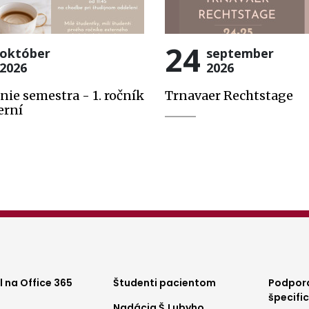
24
október
september
2026
2026
nie semestra - 1. ročník
Trnavaer Rechtstage
erní
ter
Footer
Foo
 na Office 365
Študenti pacientom
Podpora
špecifi
Nadácia Š.Lubyho