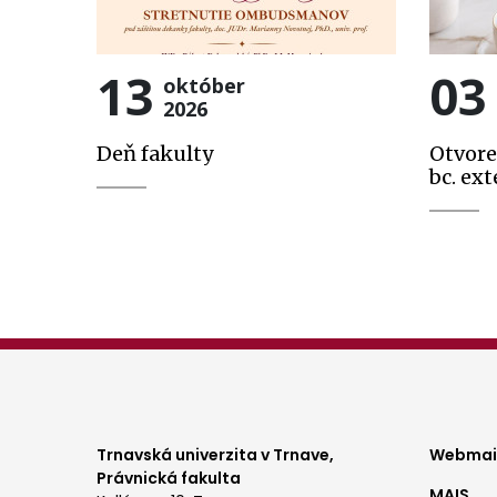
13
03
október
2026
Deň fakulty
Otvore
bc. ext
Foo
Trnavská univerzita v Trnave,
Webmail
Právnická fakulta
MAIS