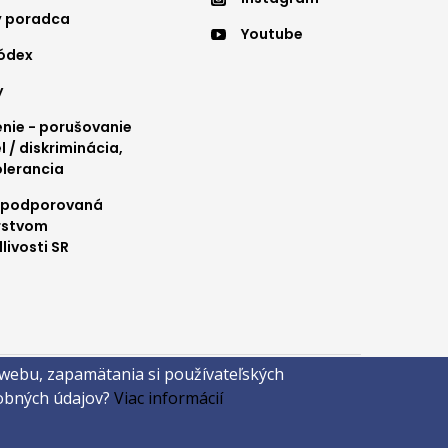
nu
menu
ý poradca
Youtube
4
kódex
y
ie - porušovanie
l / diskriminácia,
olerancia
 podporovaná
rstvom
livosti SR
 webu, zapamätania si používateľských
sobných údajov?
Viac informácií