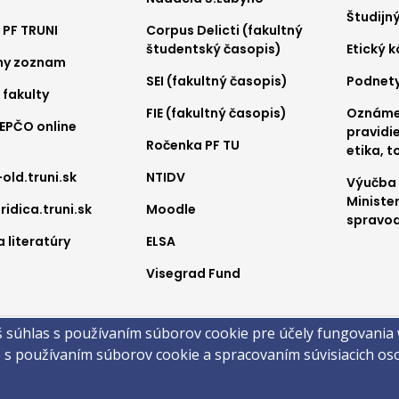
nu
menu
me
Študijn
 PF TRUNI
Corpus Delicti (fakultný
2
3
študentský časopis)
Etický 
ny zoznam
SEI (fakultný časopis)
Podnet
 fakulty
FIE (fakultný časopis)
Oznámen
REPČO online
pravidie
Ročenka PF TU
etika, t
-old.truni.sk
NTIDV
Výučba
Ministe
ridica.truni.sk
Moodle
spravod
 literatúry
ELSA
Visegrad Fund
a
š súhlas s používaním súborov cookie pre účely fungovania
obsahu
Technická podpora
Vyhlásenie o prístupnosti
Cookies
e s používaním súborov cookie a spracovaním súvisiacich o
 ©2026 Právnická fakulta · Trnavská univerzita v Trnave