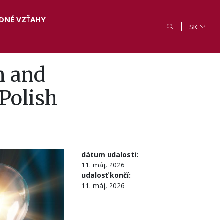
DNÉ VZŤAHY
SK
m and
Polish
dátum udalosti:
11. máj, 2026
udalosť končí:
11. máj, 2026