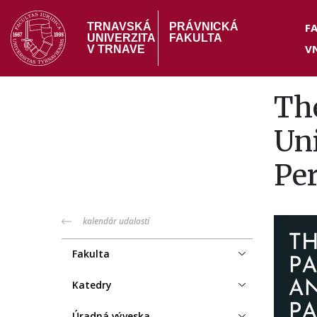
Skočiť
Hea
na
F
TRNAVSKÁ
PRÁVNICKÁ
UNIVERZITA
FAKULTA
hlavný
V
me
V TRNAVE
obsah
Th
Uni
Pe
PF
kalendár udalostí
menu
Fakulta
Katedry
Úradná výveska