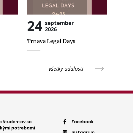
24
september
2026
Trnava Legal Days
všetky udalosti
ter
Footer
 študentov so
Facebook
ckými potrebami
Instagram