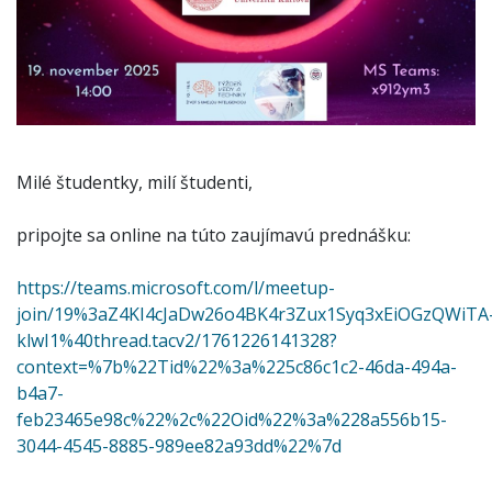
Milé študentky, milí študenti,
pripojte sa online na túto zaujímavú prednášku:
https://teams.microsoft.com/l/meetup-
join/19%3aZ4KI4cJaDw26o4BK4r3Zux1Syq3xEiOGzQWiTA
klwI1%40thread.tacv2/1761226141328?
context=%7b%22Tid%22%3a%225c86c1c2-46da-494a-
b4a7-
feb23465e98c%22%2c%22Oid%22%3a%228a556b15-
3044-4545-8885-989ee82a93dd%22%7d