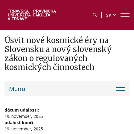
Skočiť
na
TRNAVSKÁ
PRÁVNICKÁ
SK
UNIVERZITA
FAKULTA
hlavný
V TRNAVE
obsah
Úsvit nové kosmické éry na
Slovensku a nový slovenský
zákon o regulovaných
kosmických činnostech
PF
Menu
menu
dátum udalosti:
19. november, 2025
udalosť končí:
19. november, 2025