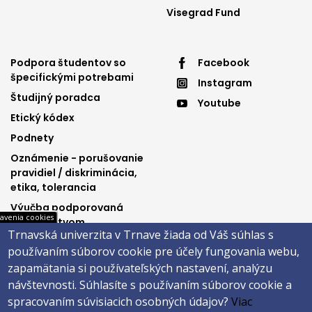
Visegrad Fund
Footer
Footer
Podpora študentov so
Facebook
špecifickými potrebami
Instagram
menu
menu
Študijný poradca
Youtube
3
4
Etický kódex
Podnety
Oznámenie - porušovanie
pravidiel / diskriminácia,
etika, tolerancia
Výučba podporovaná
avenia cookies
Ministerstvom
Trnavská univerzita v Trnave žiada od Váš súhlas s
spravodlivosti SR
používaním súborov cookie pre účely fungovania webu,
zapamätania si používateľských nastavení, analýzu
návštevnosti.
Súhlasíte s používaním súborov cookie a
Päta
spracovaním súvisiacich osobných údajov?
Viac