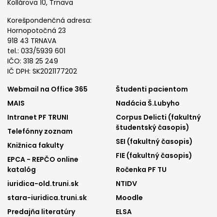
Kollárova 10, Trnava
Korešpondenčná adresa:
Hornopotočná 23
918 43 TRNAVA
tel.: 033/5939 601
IČO: 318 25 249
IČ DPH: SK2021177202
Footer
Footer
Webmail na Office 365
Študenti pacientom
MAIS
Nadácia Š.Lubyho
menu
menu
Intranet PF TRUNI
Corpus Delicti (fakultný
1
2
študentský časopis)
Telefónny zoznam
SEI (fakultný časopis)
Knižnica fakulty
FIE (fakultný časopis)
EPCA - REPČO online
katalóg
Ročenka PF TU
iuridica-old.truni.sk
NTIDV
stara-iuridica.truni.sk
Moodle
Predajňa literatúry
ELSA