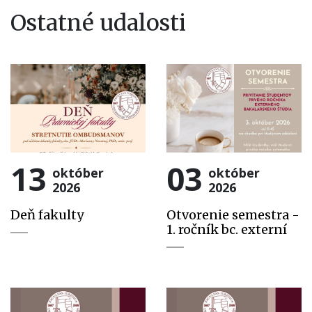
Ostatné udalosti
13
03
október
október
2026
2026
Deň fakulty
Otvorenie semestra -
1. ročník bc. externí