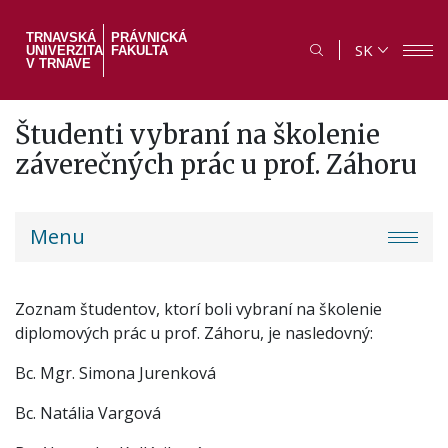
Skočiť
na
TRNAVSKÁ
PRÁVNICKÁ
SK
UNIVERZITA
FAKULTA
hlavný
V TRNAVE
obsah
Študenti vybraní na školenie
záverečných prác u prof. Záhoru
PF
Menu
menu
Zoznam študentov, ktorí boli vybraní na školenie
diplomových prác u prof. Záhoru, je nasledovný:
Bc. Mgr. Simona Jurenková
Bc. Natália Vargová