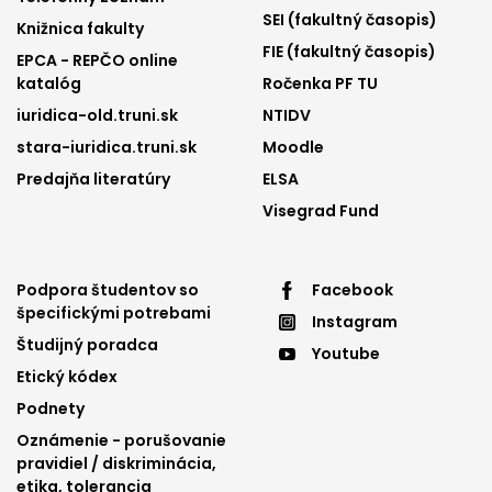
SEI (fakultný časopis)
Knižnica fakulty
FIE (fakultný časopis)
EPCA - REPČO online
katalóg
Ročenka PF TU
iuridica-old.truni.sk
NTIDV
stara-iuridica.truni.sk
Moodle
Predajňa literatúry
ELSA
Visegrad Fund
Footer
Footer
Podpora študentov so
Facebook
špecifickými potrebami
Instagram
menu
menu
Študijný poradca
Youtube
3
4
Etický kódex
Podnety
Oznámenie - porušovanie
pravidiel / diskriminácia,
etika, tolerancia