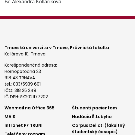
Bc. Alexandra Kolláriková
Trnavská univerzita v Trnave,
Právnická fakulta
Kollárova 10, Trnava
Korešpondenčná adresa:
Hornopotočná 23
918 43 TRNAVA
tel.: 033/5939 601
IČO: 318 25 249
IČ DPH: SK2021177202
Footer
Footer
Webmail na Office 365
Študenti pacientom
MAIS
Nadácia Š.Lubyho
menu
menu
Intranet PF TRUNI
Corpus Delicti (fakultný
1
2
študentský časopis)
Telefónny zoznam