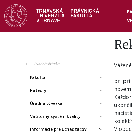
Skočiť
Hea
na
F
TRNAVSKÁ
PRÁVNICKÁ
UNIVERZITA
FAKULTA
hlavný
V
me
V TRNAVE
obsah
Rek
PF
úvodná stránka
Vážené
menu
Fakulta
pri prí
novemb
Katedry
Každor
Úradná výveska
ukončil
nacist
Vnútorný systém kvality
kolekt
V oboc
Informácie pre uchádzačov