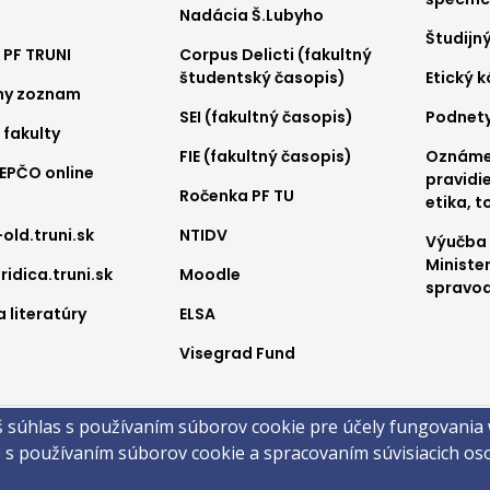
Nadácia Š.Lubyho
nu
menu
me
Študijn
 PF TRUNI
Corpus Delicti (fakultný
2
3
študentský časopis)
Etický 
ny zoznam
SEI (fakultný časopis)
Podnet
 fakulty
FIE (fakultný časopis)
Oznámen
REPČO online
pravidie
Ročenka PF TU
etika, t
-old.truni.sk
NTIDV
Výučba
Ministe
ridica.truni.sk
Moodle
spravod
 literatúry
ELSA
Visegrad Fund
a
š súhlas s používaním súborov cookie pre účely fungovania
obsahu
Technická podpora
Vyhlásenie o prístupnosti
Cookies
e s používaním súborov cookie a spracovaním súvisiacich o
 ©2026 Právnická fakulta · Trnavská univerzita v Trnave