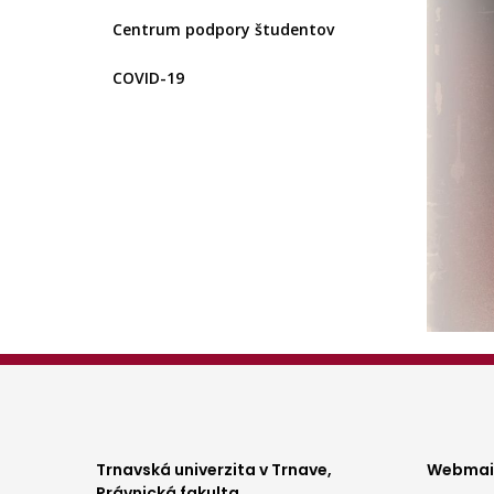
Centrum podpory študentov
COVID-19
Foo
Trnavská univerzita v Trnave,
Webmail
Právnická fakulta