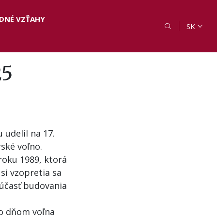
DNÉ VZŤAHY
SK
25
 udelil na 17.
rské voľno.
roku 1989, ktorá
si vzopretia sa
súčasť budovania
to dňom voľna