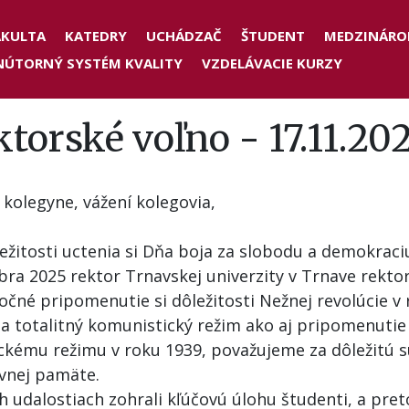
der
AKULTA
KATEDRY
UCHÁDZAČ
ŠTUDENT
MEDZINÁRO
NÚTORNÝ SYSTÉM KVALITY
VZDELÁVACIE KURZY
nu
torské voľno - 17.11.20
 kolegyne, vážení kolegovia,
ležitosti uctenia si Dňa boja za slobodu a demokraciu
ra 2025 rektor Trnavskej univerzity v Trnave rekto
očné pripomenutie si dôležitosti Nežnej revolúcie v 
a totalitný komunistický režim ako aj pripomenutie 
ickému režimu v roku 1939, považujeme za dôležitú 
ívnej pamäte.
h udalostiach zohrali kľúčovú úlohu študenti, a pre