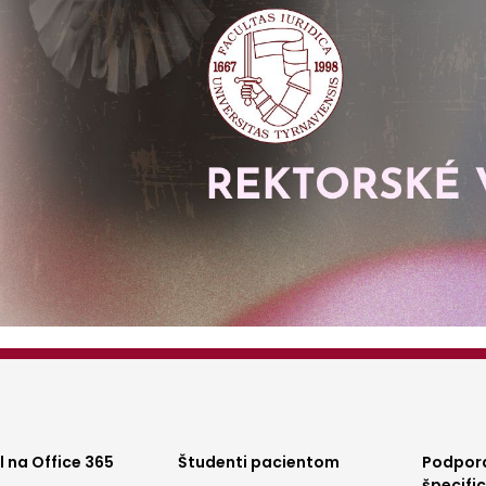
ter
Footer
Foo
 na Office 365
Študenti pacientom
Podpora
špecifi