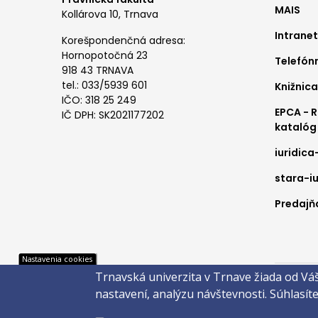
MAIS
me
Kollárova 10, Trnava
Intranet
1
Korešpondenčná adresa:
Hornopotočná 23
Telefón
918 43 TRNAVA
tel.: 033/5939 601
Knižnica
IČO: 318 25 249
EPCA - 
IČ DPH: SK2021177202
katalóg
iuridica
stara-iu
Predajňa
Pät
Nastavenia cookies
Trnavská univerzita v Trnave žiada od Vá
Správca 
nastavení, analýzu návštevnosti.
Súhlasít
Copyright