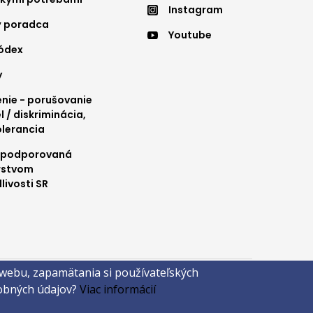
Instagram
nu
menu
ý poradca
Youtube
4
kódex
y
ie - porušovanie
l / diskriminácia,
olerancia
 podporovaná
rstvom
livosti SR
 webu, zapamätania si používateľských
sobných údajov?
Viac informácií