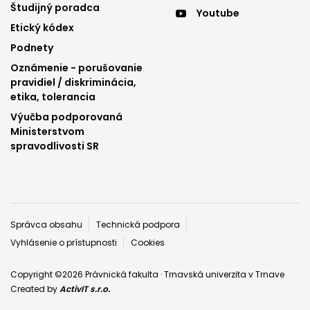
menu
menu
Študijný poradca
Youtube
3
4
Etický kódex
Podnety
Oznámenie - porušovanie
pravidiel / diskriminácia,
etika, tolerancia
Výučba podporovaná
Ministerstvom
spravodlivosti SR
Päta
Správca obsahu
Technická podpora
Vyhlásenie o prístupnosti
Cookies
Copyright ©2026 Právnická fakulta · Trnavská univerzita v Trnave
Created by
ActivIT s.r.o.