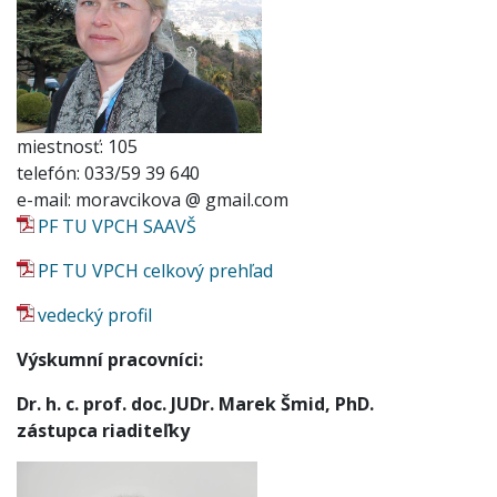
miestnosť: 105
telefón: 033/59 39 640
e-mail: moravcikova @ gmail.com
PF TU VPCH SAAVŠ
PF TU VPCH celkový prehľad
vedecký profil
Výskumní pracovníci:
Dr. h. c. prof. doc. JUDr. Marek Šmid, PhD.
z
ástupca riaditeľky