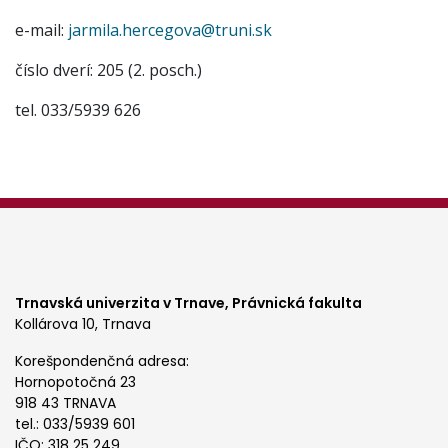
e-mail:
jarmila.hercegova@truni.sk
číslo dverí: 205 (2. posch.)
tel. 033/5939 626
Trnavská univerzita v Trnave,
Právnická fakulta
Kollárova 10, Trnava
Korešpondenčná adresa:
Hornopotočná 23
918 43 TRNAVA
tel.: 033/5939 601
IČO: 318 25 249