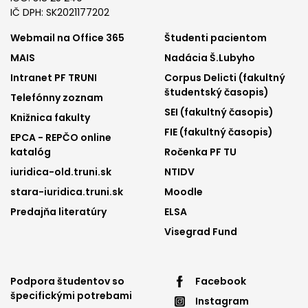
IČ DPH: SK2021177202
Footer
Footer
Webmail na Office 365
Študenti pacientom
MAIS
Nadácia Š.Lubyho
menu
menu
Intranet PF TRUNI
Corpus Delicti (fakultný
1
2
študentský časopis)
Telefónny zoznam
SEI (fakultný časopis)
Knižnica fakulty
FIE (fakultný časopis)
EPCA - REPČO online
katalóg
Ročenka PF TU
iuridica-old.truni.sk
NTIDV
stara-iuridica.truni.sk
Moodle
Predajňa literatúry
ELSA
Visegrad Fund
Footer
Footer
Podpora študentov so
Facebook
špecifickými potrebami
Instagram