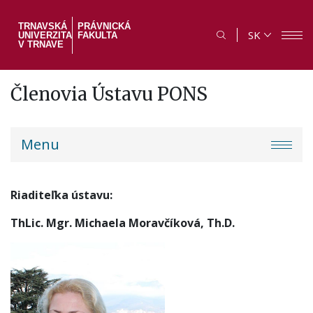
Skočiť
na
TRNAVSKÁ
PRÁVNICKÁ
SK
UNIVERZITA
FAKULTA
hlavný
V TRNAVE
obsah
Členovia Ústavu PONS
PF
Menu
menu
Riaditeľka ústavu:
ThLic. Mgr. Michaela Moravčíková, Th.D.