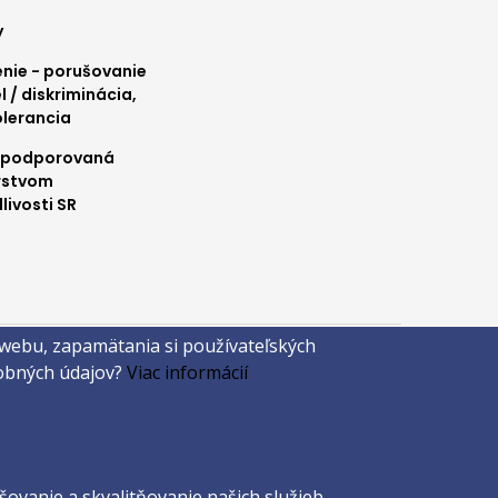
y
ie - porušovanie
l / diskriminácia,
olerancia
 podporovaná
rstvom
livosti SR
 webu, zapamätania si používateľských
sobných údajov?
Viac informácií
ovanie a skvalitňovanie našich služieb.