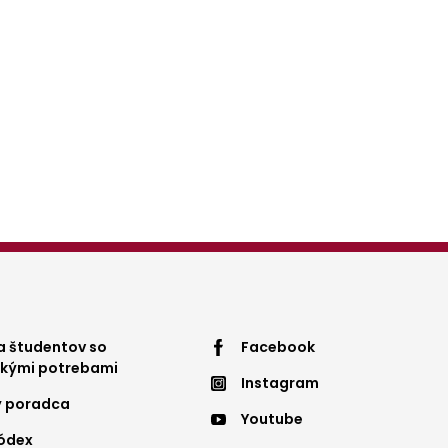
ter
Footer
 študentov so
Facebook
ckými potrebami
Instagram
nu
menu
ý poradca
Youtube
4
kódex