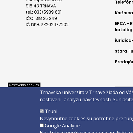
Telefón
918 43 TRNAVA
tel.: 033/5939 601
Knižnica
IČO: 318 25 249
EPCA - 
IČ DPH: SK2021177202
katalóg
iuridica
stara-iu
Predajňa
Pät
Nastavenia cookies
Trnavská univerzita v Trnave žiada od Vá
Správca 
nastavení, analýzu návštevnosti.
Súhlasít
Copyright
Truni
Created 
Nevyhnutné cookies sú potrebné pre fun
Google Analytics
Na stránke používame google analytics na