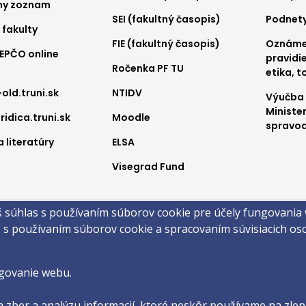
ny zoznam
SEI (fakultný časopis)
Podnet
 fakulty
FIE (fakultný časopis)
Oznámen
REPČO online
pravidie
Ročenka PF TU
etika, t
-old.truni.sk
NTIDV
Výučba
Ministe
ridica.truni.sk
Moodle
spravod
 literatúry
ELSA
Visegrad Fund
a
š súhlas s používaním súborov cookie pre účely fungovania
obsahu
Technická podpora
Vyhlásenie o prístupnosti
Cookies
e s používaním súborov cookie a spracovaním súvisiacich o
 ©2026 Právnická fakulta · Trnavská univerzita v Trnave
by
ActivIT s.r.o.
govanie webu.
 zber a analýzu informacií, ktoré neskôr používame na zlepš