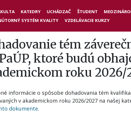
der
AKULTA
KATEDRY
UCHÁDZAČ
ŠTUDENT
MEDZINÁRO
NÚTORNÝ SYSTÉM KVALITY
VZDELÁVACIE KURZY
nu
hadovanie tém záverečn
PaÚP, ktoré budú obhaj
ademickom roku 2026/
né informácie o spôsobe dohadovania tém kvalifika
vaných v akademickom roku 2026/2027 na našej kat
mto dokumente.