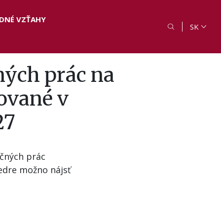
DNÉ VZŤAHY
SK
ých prác na
ované v
27
čných prác
edre možno nájsť