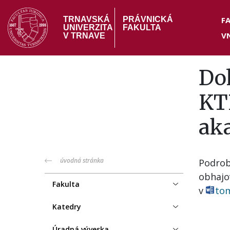
Skočiť
Hea
na
F
TRNAVSKÁ
PRÁVNICKÁ
UNIVERZITA
FAKULTA
hlavný
V
me
V TRNAVE
obsah
Do
KT
ak
PF
úvodná stránka
Podrob
obhajo
menu
Fakulta
v
to
Katedry
Úradná výveska