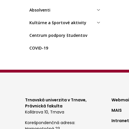
Absolventi
Kultúrne a športové aktivity
Centrum podpory študentov
COVID-19
Foo
Trnavská univerzita v Trnave,
Webmail
Právnická fakulta
MAIS
me
Kollárova 10, Trnava
Intranet
1
Korešpondenčná adresa:
Hornopotočná 23