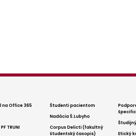
ter
Footer
Foo
 na Office 365
Študenti pacientom
Podpora
špecifi
Nadácia Š.Lubyho
nu
menu
me
Študijn
 PF TRUNI
Corpus Delicti (fakultný
2
3
študentský časopis)
Etický 