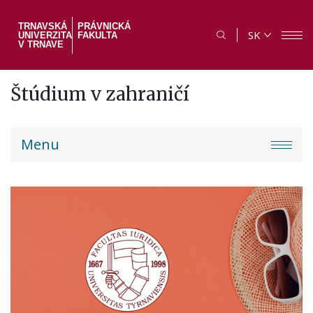
Skočiť
na
TRNAVSKÁ
PRÁVNICKÁ
SK
UNIVERZITA
FAKULTA
hlavný
V TRNAVE
obsah
Štúdium v zahraničí
PF
Menu
menu