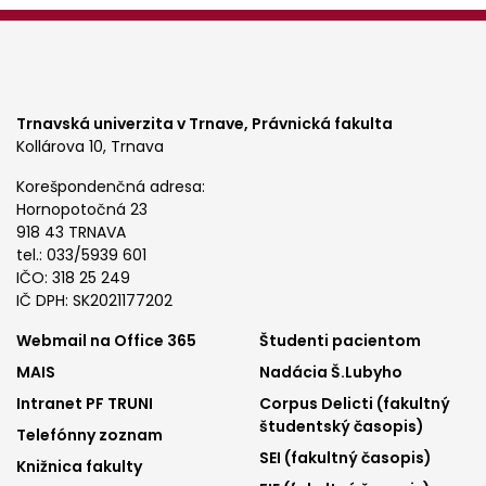
Trnavská univerzita v Trnave,
Právnická fakulta
Kollárova 10, Trnava
Korešpondenčná adresa:
Hornopotočná 23
918 43 TRNAVA
tel.: 033/5939 601
IČO: 318 25 249
IČ DPH: SK2021177202
Footer
Footer
Webmail na Office 365
Študenti pacientom
MAIS
Nadácia Š.Lubyho
menu
menu
Intranet PF TRUNI
Corpus Delicti (fakultný
1
2
študentský časopis)
Telefónny zoznam
SEI (fakultný časopis)
Knižnica fakulty