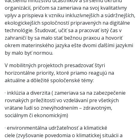
väčšiemu množstvu účastníkov a širšiemu okruhu
organizácií, pričom sa zameriava na svoj kvalitatívny
vplyv a prispieva k vzniku inkluzívnejších a súdržnejších,
ekologickejších spoločností pripravených na digitálne
technológie. Študovať, učiť sa a pracovať istý čas v
zahraničí by sa malo stať bežnou praxou a hovoriť
okrem materinského jazyka ešte dvomi ďalšími jazykmi
by malo byť normou.
V mobilitných projektoch presadzovať štyri
horizontálne priority, ktoré priamo reagujú na
aktuálne a dôležité spoločenské témy:
· inklúzia a diverzita ( zameriava sa na zabezpečenie
rovnakých príležitostí vo vzdelávaní pre všetkých
vrátane ľudí so znevýhodnením – zdravotným,
sociálnym či ekonomickým)
· environmentálna udržateľnosť a klimatické
ciele (zvyšovanie povedomia o klimatickej situácii a