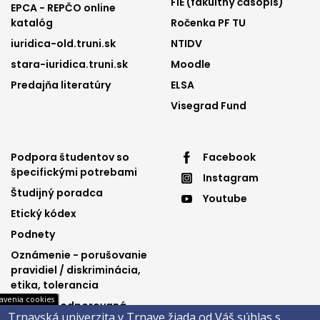
FIE (fakultný časopis)
EPCA - REPČO online
katalóg
Ročenka PF TU
iuridica-old.truni.sk
NTIDV
stara-iuridica.truni.sk
Moodle
Predajňa literatúry
ELSA
Visegrad Fund
Footer
Footer
Podpora študentov so
Facebook
špecifickými potrebami
Instagram
menu
menu
Študijný poradca
Youtube
3
4
Etický kódex
Podnety
Oznámenie - porušovanie
pravidiel / diskriminácia,
etika, tolerancia
avenia cookies
Výučba podporovaná
Trnavská univerzita v Trnave žiada od Váš súhlas s