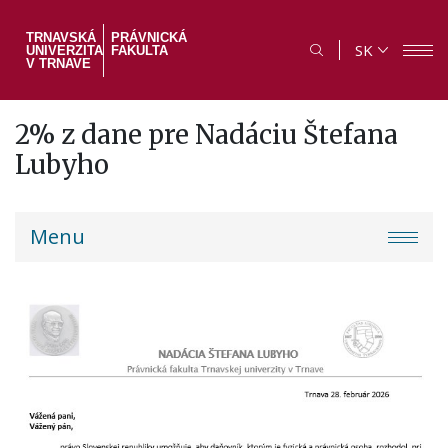
Skočiť
na
TRNAVSKÁ
PRÁVNICKÁ
SK
UNIVERZITA
FAKULTA
hlavný
V TRNAVE
obsah
2% z dane pre Nadáciu Štefana
Lubyho
PF
Menu
menu