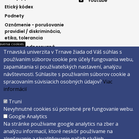
Youtube
3
4
Etický kódex
Podnety
Oznámenie - porušovanie
pravidiel / diskriminácia,
etika, tolerancia
avenia cookies
Výučba podporovaná
Trnavská univerzita v Trnave žiada od Váš súhlas s
Ministerstvom
používaním súborov cookie pre účely fungovania webu,
spravodlivosti SR
zapamätania si používateľských nastavení, analýzu
návštevnosti.
Súhlasíte s používaním súborov cookie a
spracovaním súvisiacich osobných údajov?
Viac
Päta
informácií
Správca obsahu
Technická podpora
Truni
Vyhlásenie o prístupnosti
Cookies
Nevyhnutné cookies sú potrebné pre fungovanie webu.
Google Analytics
Copyright ©2026 Právnická fakulta · Trnavská univerzita v Trnave
Na stránke používame google analytics na zber a
Created by
ActivIT s.r.o.
analýzu informacií, ktoré neskôr používame na
zlepšovanie a skvalitňovanie našich služieb.