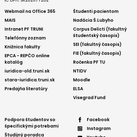
Footer
Footer
Webmail na Office 365
Študenti pacientom
MAIS
Nadácia Š.Lubyho
menu
menu
Intranet PF TRUNI
Corpus Delicti (fakultný
1
2
študentský časopis)
Telefónny zoznam
SEI (fakultný časopis)
Knižnica fakulty
FIE (fakultný časopis)
EPCA - REPČO online
katalóg
Ročenka PF TU
iuridica-old.truni.sk
NTIDV
stara-iuridica.truni.sk
Moodle
Predajňa literatúry
ELSA
Visegrad Fund
Footer
Footer
Podpora študentov so
Facebook
špecifickými potrebami
Instagram
menu
menu
Študijný poradca