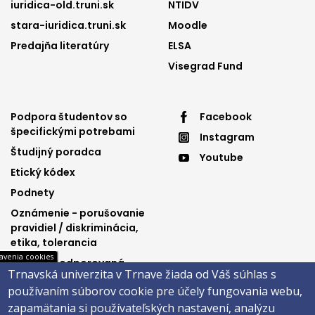
iuridica-old.truni.sk
NTIDV
stara-iuridica.truni.sk
Moodle
Predajňa literatúry
ELSA
Visegrad Fund
Footer
Footer
Podpora študentov so
Facebook
špecifickými potrebami
Instagram
menu
menu
Študijný poradca
Youtube
3
4
Etický kódex
Podnety
Oznámenie - porušovanie
pravidiel / diskriminácia,
etika, tolerancia
avenia cookies
Výučba podporovaná
Trnavská univerzita v Trnave žiada od Váš súhlas s
Ministerstvom
používaním súborov cookie pre účely fungovania webu,
spravodlivosti SR
zapamätania si používateľských nastavení, analýzu