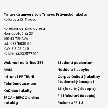
Trnavská univerzita v Trnave,
Právnická fakulta
Kollárova 10, Trnava
Korešpondenčná adresa:
Hornopotočná 23
918 43 TRNAVA
tel.: 033/5939 601
IČO: 318 25 249
IČ DPH: SK2021177202
Footer
Footer
Webmail na Office 365
Študenti pacientom
MAIS
Nadácia Š.Lubyho
menu
menu
Intranet PF TRUNI
Corpus Delicti (fakultný
1
2
študentský časopis)
Telefónny zoznam
SEI (fakultný časopis)
Knižnica fakulty
FIE (fakultný časopis)
EPCA - REPČO online
katalóg
Ročenka PF TU