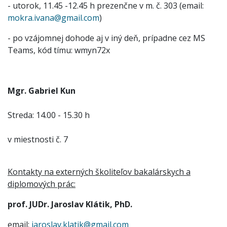
- utorok, 11.45 -12.45 h prezenčne v m. č. 303 (email:
mokra.ivana@gmail.com
)
- po vzájomnej dohode aj v iný deň, prípadne cez MS
Teams, kód tímu: wmyn72x
Mgr. Gabriel Kun
Streda: 14.00 - 15.30 h
v miestnosti č. 7
Kontakty na externých školiteľov bakalárskych a
diplomových prác:
prof. JUDr. Jaroslav Klátik, PhD.
email:
jaroslav.klatik@gmail.com