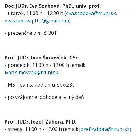
Doc. JUDr. Eva Szabová, PhD., univ. prof.
- utorok, 11:00 h - 12:30 h (
eva.szabova@truni.sk
,
evaszabovapftu@gmail.com
)
- prezenčne v m. č. 301
Prof. JUDr. Ivan Šimovček, CSc.
- pondelok, 11.00 h - 12.00 h (email:
ivan.simovcek@truni.sk
).
- MS Teams, kód tímu: sbxtz3t
- po vzájomnej dohode aj v iný deň
Prof. JUDr. Jozef Záhora, PhD.
- streda, 11.00 h - 12.00 h (email:
jozef.zahora@truni.sk
)