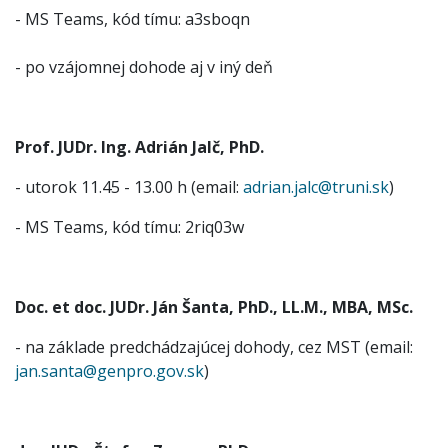
- MS Teams, kód tímu: a3sboqn
- po vzájomnej dohode aj v iný deň
Prof. JUDr. Ing. Adrián Jalč, PhD.
- utorok 11.45 - 13.00 h (email:
adrian.jalc@truni.sk
)
- MS Teams, kód tímu: 2riq03w
Doc. et doc. JUDr. Ján Šanta, PhD., LL.M., MBA, MSc.
- na základe predchádzajúcej dohody, cez MST (email:
jan.santa@genpro.gov.sk
)