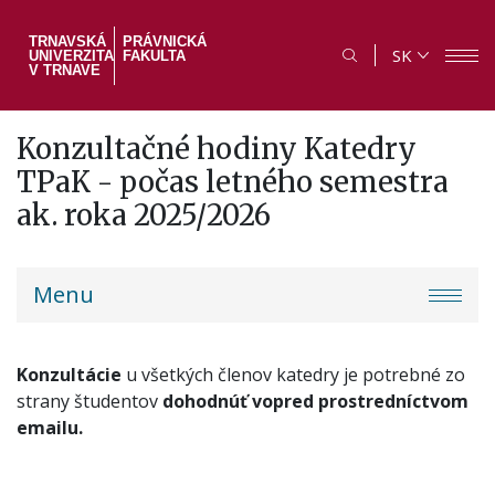
Skočiť
na
TRNAVSKÁ
PRÁVNICKÁ
SK
UNIVERZITA
FAKULTA
hlavný
V TRNAVE
obsah
Konzultačné hodiny Katedry
TPaK - počas letného semestra
ak. roka 2025/2026
PF
Menu
menu
Konzultácie
u všetkých členov katedry je potrebné zo
strany študentov
dohodnúť vopred prostredníctvom
emailu.