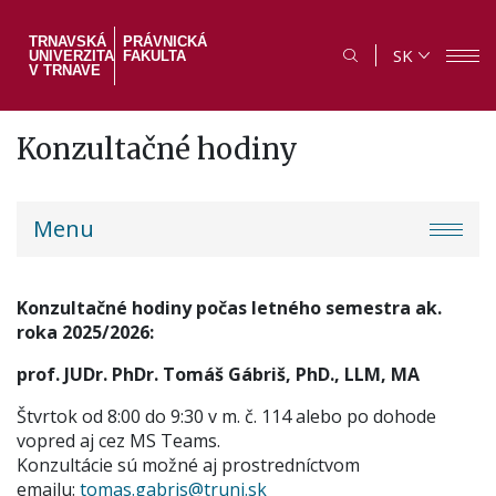
Skočiť
na
TRNAVSKÁ
PRÁVNICKÁ
SK
UNIVERZITA
FAKULTA
hlavný
V TRNAVE
obsah
Konzultačné hodiny
PF
Menu
menu
Konzultačné hodiny počas letného semestra ak.
roka 2025/2026:
prof. JUDr. PhDr. Tomáš Gábriš, PhD., LLM, MA
Štvrtok od 8:00 do 9:30 v m. č. 114 alebo po dohode
vopred aj cez MS Teams.
Konzultácie sú možné aj prostredníctvom
emailu:
tomas.gabris@truni.sk