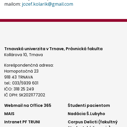
mailom:
jozef.kolarik@gmail.com
Trnavská univerzita v Trnave,
Právnická fakulta
Kollárova 10, Trnava
Korešpondenčná adresa:
Hornopotočná 23
918 43 TRNAVA
tel.: 033/5939 601
IČO: 318 25 249
IČ DPH: SK2021177202
Footer
Footer
Webmail na Office 365
Študenti pacientom
MAIS
Nadácia Š.Lubyho
menu
menu
Intranet PF TRUNI
Corpus Delicti (fakultný