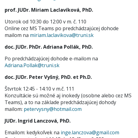
prof. JUDr. Miriam Laclavíková, PhD.
Utorok od 10:30 do 12:00 v m. č. 110
Online cez MS Teams po predchádzajúcej dohode
mailom na
miriam.laclavikova@truni.sk
doc. JUDr. PhDr. Adriana Pollák, PhD.
Po predchádzajúcej dohode e-mailom na
Adriana.Pollak@truni.sk
doc. JUDr. Peter Vyšný, PhD. et Ph.D.
Štvrtok 12:45 - 14:10 v m.č. 111
Konzultácie sú možné aj inokedy (osobne alebo cez MS
Teams), a to na základe predchádzajúcej dohody
mailom:
petervysny@hotmail.com
JUDr. Ingrid Lanczová, PhD.
Emailom: kedykoľvek na
inge.lanczova@gmail.com