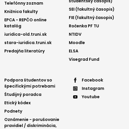
1
2
študentský časopis)
Telefónny zoznam
SEI (fakultný časopis)
Knižnica fakulty
FIE (fakultný časopis)
EPCA - REPČO online
katalóg
Ročenka PF TU
iuridica-old.truni.sk
NTIDV
stara-iuridica.truni.sk
Moodle
Predajňa literatúry
ELSA
Visegrad Fund
Footer
Footer
Podpora študentov so
Facebook
špecifickými potrebami
Instagram
menu
menu
Študijný poradca
Youtube
3
4
Etický kódex
Podnety
Oznámenie - porušovanie
pravidiel / diskriminácia,