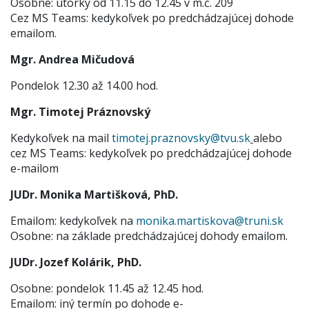
Osobne: utorky od 11.15 do 12.45 v m.č. 209
Cez MS Teams: kedykoľvek po predchádzajúcej dohode
emailom.
Mgr. Andrea Mičudová
Pondelok 12.30 až 14.00 hod.
Mgr. Timotej Práznovský
Kedykoľvek na mail
timotej.praznovsky@tvu.sk
alebo
cez MS Teams: kedykoľvek po predchádzajúcej dohode
e-mailom
JUDr. Monika Martišková, PhD.
Emailom: kedykoľvek na
monika.martiskova@truni.sk
Osobne: na základe predchádzajúcej dohody emailom.
JUDr. Jozef Kolárik, PhD.
Osobne: pondelok 11.45 až 12.45 hod.
Emailom: iný termín po dohode e-