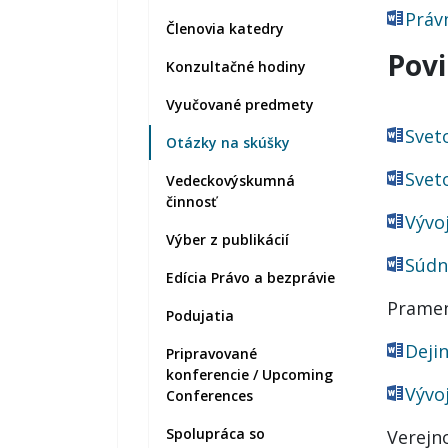
Práv
Členovia katedry
Povi
Konzultačné hodiny
Vyučované predmety
Sveto
Otázky na skúšky
Sveto
Vedeckovýskumná
činnosť
Vývoj
Výber z publikácií
Súdn
Edícia Právo a bezprávie
Pramen
Podujatia
Deji
Pripravované
konferencie / Upcoming
Vývo
Conferences
Spolupráca so
Verejn