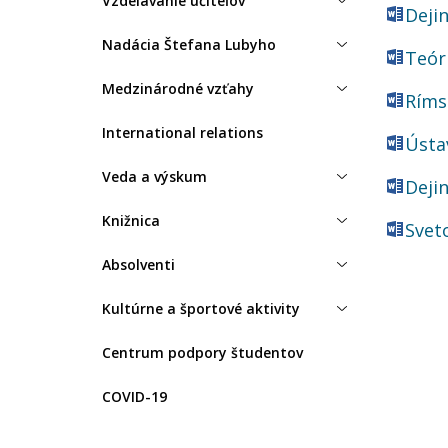
Vzdelávanie učiteľov
Deji
Nadácia Štefana Lubyho
Teór
Medzinárodné vzťahy
Ríms
International relations
Ústa
Veda a výskum
Deji
Knižnica
Svet
Absolventi
Kultúrne a športové aktivity
Centrum podpory študentov
COVID-19