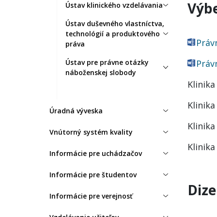
Výb
Ústav klinického vzdelávania
Ústav duševného vlastníctva,
technológií a produktového
Právn
práva
Ústav pre právne otázky
Právn
náboženskej slobody
Klinika
Klinika
Úradná výveska
Klinika
Vnútorný systém kvality
Klinika
Informácie pre uchádzačov
Informácie pre študentov
Dize
Informácie pre verejnosť