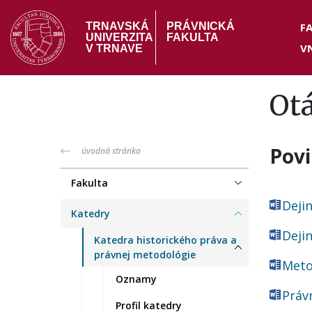
Skočiť
Hea
na
F
TRNAVSKÁ
PRÁVNICKÁ
UNIVERZITA
FAKULTA
hlavný
V
me
V TRNAVE
obsah
Ot
Pov
PF
úvodná stránka
menu
Fakulta
Deji
Katedry
Deji
Katedra historického práva a
právnej metodológie
Meto
Oznamy
Právn
Profil katedry