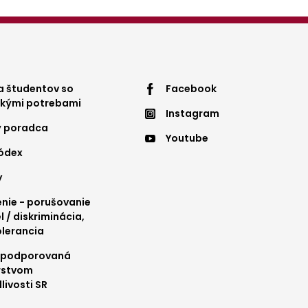
ter
Footer
 študentov so
Facebook
ckými potrebami
Instagram
nu
menu
ý poradca
Youtube
4
kódex
y
ie - porušovanie
l / diskriminácia,
olerancia
 podporovaná
rstvom
livosti SR