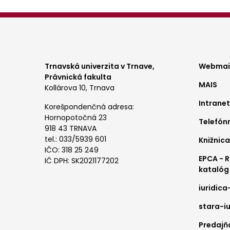
Foo
Trnavská univerzita v Trnave,
Webmail
Právnická fakulta
MAIS
me
Kollárova 10, Trnava
Intranet
1
Korešpondenčná adresa:
Hornopotočná 23
Telefón
918 43 TRNAVA
tel.: 033/5939 601
Knižnica
IČO: 318 25 249
EPCA - 
IČ DPH: SK2021177202
katalóg
iuridica
stara-iu
Predajňa