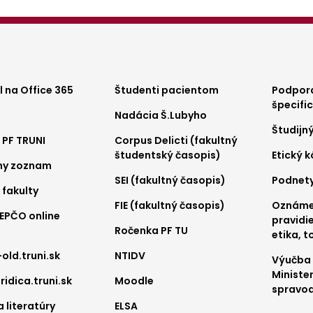
ter
Footer
Foo
 na Office 365
Študenti pacientom
Podpora
špecifi
Nadácia Š.Lubyho
nu
menu
me
Študijn
 PF TRUNI
Corpus Delicti (fakultný
2
3
študentský časopis)
Etický 
ny zoznam
SEI (fakultný časopis)
Podnet
 fakulty
FIE (fakultný časopis)
Oznámen
REPČO online
pravidie
Ročenka PF TU
etika, t
-old.truni.sk
NTIDV
Výučba
Ministe
ridica.truni.sk
Moodle
spravod
 literatúry
ELSA