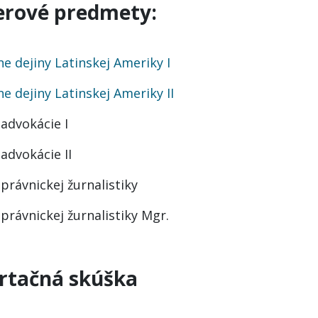
erové predmety:
e dejiny Latinskej Ameriky I
e dejiny Latinskej Ameriky II
 advokácie I
 advokácie II
 právnickej žurnalistiky
 právnickej žurnalistiky Mgr.
rtačná skúška