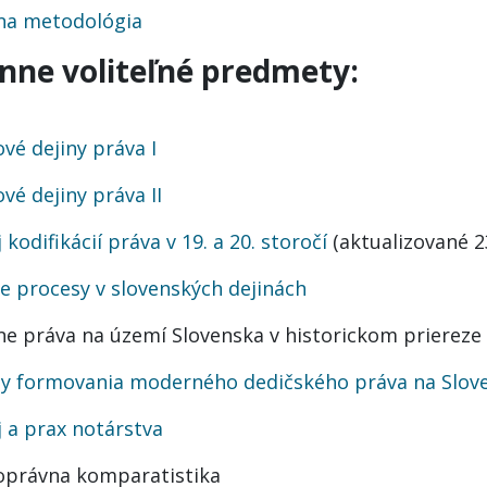
na metodológia
nne voliteľné predmety:
vé dejiny práva I
vé dejiny práva II
 kodifikácií práva v 19. a 20. storočí
(aktualizované 2
e procesy v slovenských dejinách
e práva na území Slovenska v historickom priereze
ny formovania moderného dedičského práva na Slov
j a prax notárstva
oprávna komparatistika