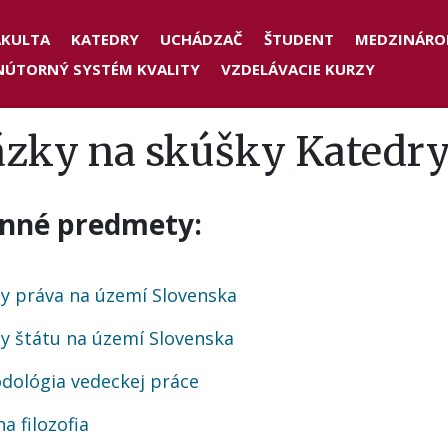
der
AKULTA
KATEDRY
UCHÁDZAČ
ŠTUDENT
MEDZINÁRO
NÚTORNÝ SYSTÉM KVALITY
VZDELÁVACIE KURZY
nu
ázky na skúšky Kated
inné predmety:
ny práva na území Slovenska
ny štátu na území Slovenska
dológia vedeckej práce
a filozofia