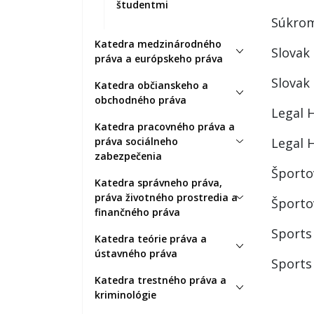
študentmi
Súkrom
Katedra medzinárodného
Slovak 
práva a európskeho práva
Slovak
Katedra občianskeho a
obchodného práva
Legal H
Katedra pracovného práva a
práva sociálneho
Legal H
zabezpečenia
Športo
Katedra správneho práva,
práva životného prostredia a
Športo
finančného práva
Sports
Katedra teórie práva a
ústavného práva
Sports
Katedra trestného práva a
kriminológie