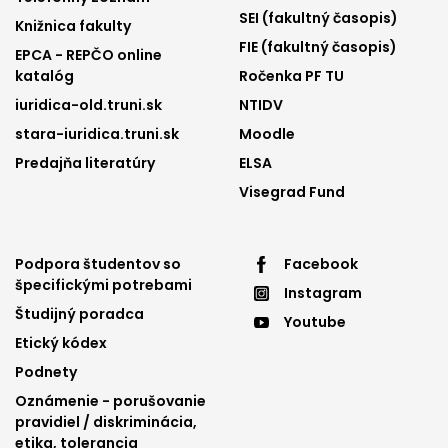
SEI (fakultný časopis)
Knižnica fakulty
FIE (fakultný časopis)
EPCA - REPČO online
katalóg
Ročenka PF TU
iuridica-old.truni.sk
NTIDV
stara-iuridica.truni.sk
Moodle
Predajňa literatúry
ELSA
Visegrad Fund
Footer
Footer
Podpora študentov so
Facebook
špecifickými potrebami
Instagram
menu
menu
Študijný poradca
Youtube
3
4
Etický kódex
Podnety
Oznámenie - porušovanie
pravidiel / diskriminácia,
etika, tolerancia