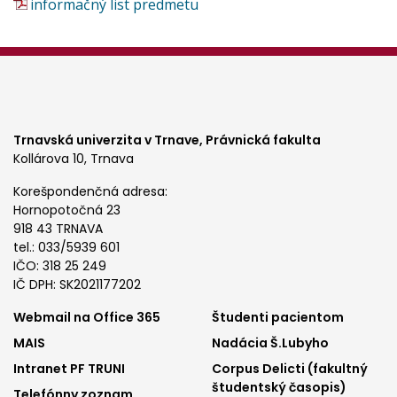
informačný list predmetu
Trnavská univerzita v Trnave,
Právnická fakulta
Kollárova 10, Trnava
Korešpondenčná adresa:
Hornopotočná 23
918 43 TRNAVA
tel.: 033/5939 601
IČO: 318 25 249
IČ DPH: SK2021177202
Footer
Footer
Webmail na Office 365
Študenti pacientom
MAIS
Nadácia Š.Lubyho
menu
menu
Intranet PF TRUNI
Corpus Delicti (fakultný
1
2
študentský časopis)
Telefónny zoznam