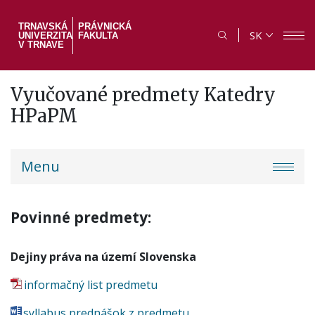
Skočiť
na
TRNAVSKÁ
PRÁVNICKÁ
SK
UNIVERZITA
FAKULTA
hlavný
V TRNAVE
obsah
Vyučované predmety Katedry
HPaPM
PF
Menu
menu
Povinné predmety:
Dejiny práva na území Slovenska
informačný list predmetu
syllabus prednášok z predmetu