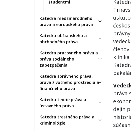
Katedr
študentmi
Trnavsk
uskuto
Katedra medzinárodného
práva a európskeho práva
českos
právny
Katedra občianskeho a
vedeck
obchodného práva
členov 
Katedra pracovného práva a
klinika
práva sociálneho
Katedr
zabezpečenia
bakalá
Katedra správneho práva,
práva životného prostredia a
Vedec
finančného práva
práva s
Katedra teórie práva a
ekonom
ústavného práva
dejín 
histor
Katedra trestného práva a
kriminológie
súčasn