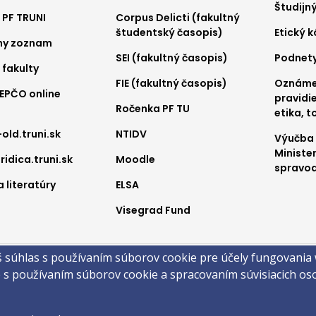
nu
menu
me
Študijn
 PF TRUNI
Corpus Delicti (fakultný
2
3
študentský časopis)
Etický 
ny zoznam
SEI (fakultný časopis)
Podnet
 fakulty
FIE (fakultný časopis)
Oznámen
REPČO online
pravidie
Ročenka PF TU
etika, t
-old.truni.sk
NTIDV
Výučba
Ministe
ridica.truni.sk
Moodle
spravod
 literatúry
ELSA
Visegrad Fund
a
š súhlas s používaním súborov cookie pre účely fungovania
obsahu
Technická podpora
Vyhlásenie o prístupnosti
Cookies
e s používaním súborov cookie a spracovaním súvisiacich o
 ©2026 Právnická fakulta · Trnavská univerzita v Trnave
by
ActivIT s.r.o.