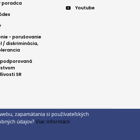
nu
menu
ý poradca
Youtube
4
kódex
y
ie - porušovanie
l / diskriminácia,
olerancia
 podporovaná
rstvom
livosti SR
 webu, zapamätania si používateľských
sobných údajov?
Viac informácií