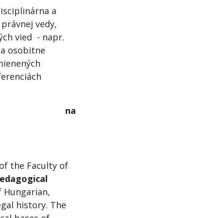
isciplinárna a
právnej vedy,
ých vied - napr.
 a osobitne
zmienených
ferenciách
áva na
f the Faculty of
pedagogical
f Hungarian,
gal history. The