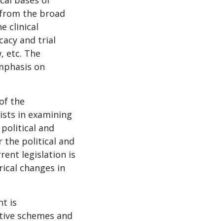
cal bases of
s from the broad
e clinical
cacy and trial
, etc. The
emphasis on
 of the
ists in examining
 political and
r the political and
rent legislation is
rical changes in
t is
etive schemes and