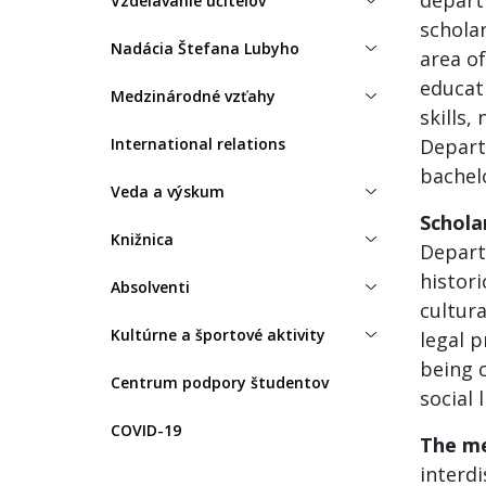
depart
Vzdelávanie učiteľov
schola
Nadácia Štefana Lubyho
area of
educati
Medzinárodné vzťahy
skills,
International relations
Departm
bachel
Veda a výskum
Schola
Knižnica
Depart
histori
Absolventi
cultura
Kultúrne a športové aktivity
legal p
being c
Centrum podpory študentov
social l
COVID-19
The m
interd