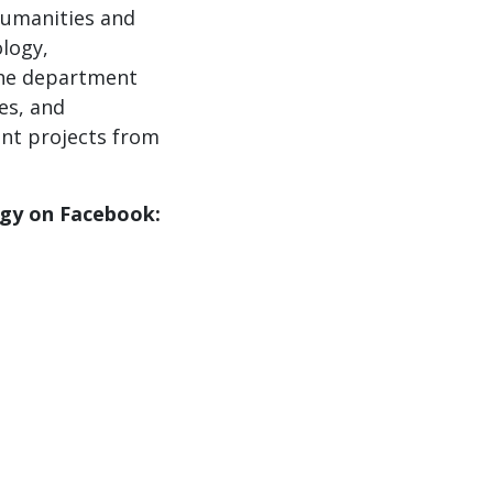
 humanities and
ology,
the department
es, and
ant projects from
gy on Facebook: