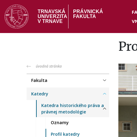
Skočiť
Hea
na
F
TRNAVSKÁ
PRÁVNICKÁ
UNIVERZITA
FAKULTA
hlavný
V
me
V TRNAVE
obsah
Pr
PF
úvodná stránka
menu
Fakulta
Katedry
Katedra historického práva a
právnej metodológie
Oznamy
Profil katedry