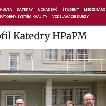
der
AKULTA
KATEDRY
UCHÁDZAČ
ŠTUDENT
MEDZINÁRO
NÚTORNÝ SYSTÉM KVALITY
VZDELÁVACIE KURZY
nu
ofil Katedry HPaPM