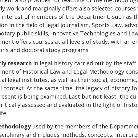
ment also provides for teaching of the methodologi
rly work and marginally offers also selected course
 ​​interest of members of the Department, such as th
on in the field of legal journalism, Sports Law, advo
 notary public skills, Innovative Technologies and Law
ent offers courses at all levels of study, with an 
or's and doctoral study programs.
rly research
in legal history carried out by the staff
ment of Historical Law and Legal Methodology cons
cal legal institutes, as well as their social, economic,
l context. At the same time, the legacy of history fo
resent is being examined. Last but not least, the cur
ritically assessed and evaluated in the light of histo
ife.
ethodology
used by the members of the Departmen
isciplinary and includes methods, concepts, interpr