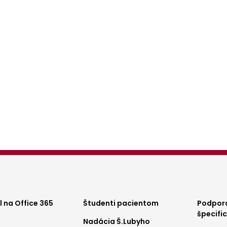
ter
Footer
Foo
 na Office 365
Študenti pacientom
Podpora
špecifi
Nadácia Š.Lubyho