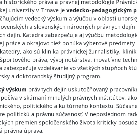
a historického práva a právnej metodológie Právnick
ej univerzity v Trnave je
vedecko-pedagogickým p
čňujúcim vedecký výskum a výučbu v oblasti uhorsk
lovenských a slovenských národných právnych dejín 
ch dejín. Katedra zabezpečuje aj výučbu metodologi
ej práce a okrajovo tiež ponúka výberové predmety 
katedry, ako sú klinika právnickej žurnalistiky, klini
 športového práva, vývoj notárstva, inovatívne techn
a zabezpečuje vzdelávanie vo všetkých stupňoch štú
rsky a doktorandský študijný program.
ký výskum
právnych dejín uskutočňovaný pracovníkm
počíva v skúmaní minulých právnych inštitútov, ako 
ického, politického a kultúrneho kontextu. Súčasn
pre politickú a právnu súčasnosť. V neposlednom rade
ických premien spoločenského života kriticky posudz
á právna úprava.