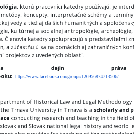
ológia
, ktorú pracovníci katedry používajú, je interd
 metódy, koncepty, interpretačné schémy a termíny 
ckej vedy a tiež aj ďalších humanitných a spoločensk
gie, kultúrnej a sociálnej antropológie, archeológie,
ie. Členovia katedry spolupracujú s predstaviteľmi 
lín, a zúčastňujú sa na domácich aj zahraničných kon
ní projektov z uvedených oblastí.
tedra dejín pr
ooku:
https://www.facebook.com/groups/126956874713506/
partment of Historical Law and Legal Methodology o
the Trnava University in Trnava is a
scholarly and 
lace
conducting research and teaching in the field o
lovak and Slovak national legal history and world le