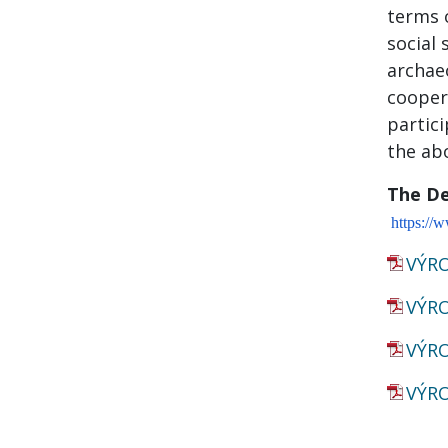
terms o
social 
archae
cooper
partic
the ab
The De
https:/
VÝRO
VÝRO
VÝRO
VÝRO