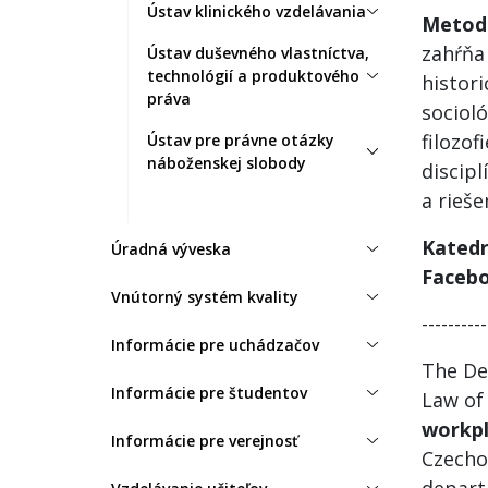
Ústav klinického vzdelávania
Metod
zahŕňa
Ústav duševného vlastníctva,
technológií a produktového
histori
práva
socioló
filozof
Ústav pre právne otázky
náboženskej slobody
discip
a rieše
Ka
Úradná výveska
Faceb
Vnútorný systém kvality
----------
Informácie pre uchádzačov
The De
Informácie pre študentov
Law of 
workp
Informácie pre verejnosť
Czechos