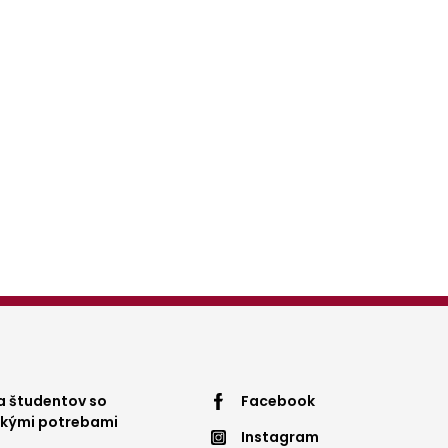
ter
Footer
 študentov so
Facebook
ckými potrebami
Instagram