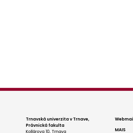
Foo
Trnavská univerzita v Trnave,
Webmail
Právnická fakulta
MAIS
Kollárova 10, Trnava