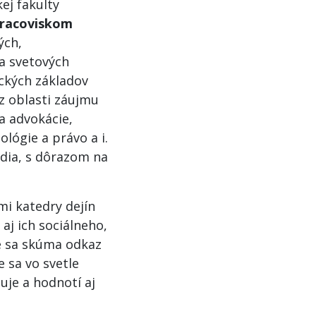
ej fakulty
racoviskom
ých,
a svetových
ckých základov
z oblasti záujmu
ka advokácie,
ológie a právo a i.
dia, s dôrazom na
i katedry dejín
aj ich sociálneho,
e sa skúma odkaz
 sa vo svetle
uje a hodnotí aj