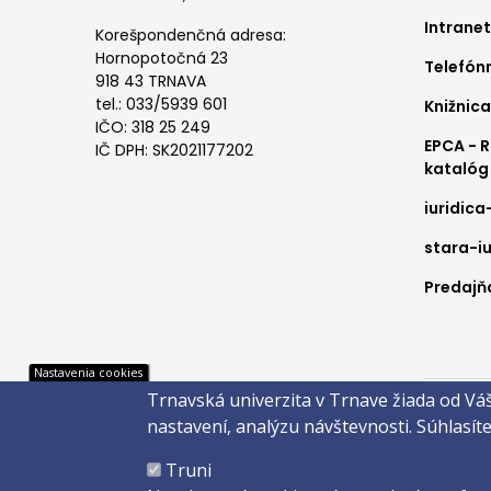
me
Intranet
1
Korešpondenčná adresa:
Hornopotočná 23
Telefón
918 43 TRNAVA
tel.: 033/5939 601
Knižnica
IČO: 318 25 249
EPCA - 
IČ DPH: SK2021177202
katalóg
iuridica
stara-iu
Predajňa
Pät
Nastavenia cookies
Trnavská univerzita v Trnave žiada od Vá
Správca 
nastavení, analýzu návštevnosti.
Súhlasít
Copyright
Truni
Created 