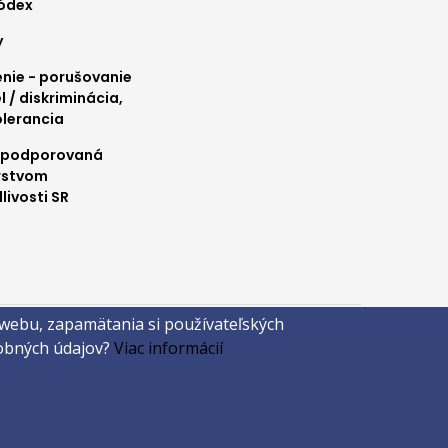
kódex
y
ie - porušovanie
l / diskriminácia,
olerancia
 podporovaná
rstvom
livosti SR
 webu, zapamätania si používateľských
sobných údajov?
Viac informácií