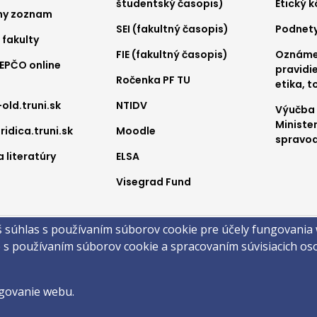
študentský časopis)
Etický 
ny zoznam
SEI (fakultný časopis)
Podnet
 fakulty
FIE (fakultný časopis)
Oznámen
REPČO online
pravidie
Ročenka PF TU
etika, t
-old.truni.sk
NTIDV
Výučba
Ministe
ridica.truni.sk
Moodle
spravod
 literatúry
ELSA
Visegrad Fund
a
š súhlas s používaním súborov cookie pre účely fungovania
obsahu
Technická podpora
Vyhlásenie o prístupnosti
Cookies
e s používaním súborov cookie a spracovaním súvisiacich o
 ©2026 Právnická fakulta · Trnavská univerzita v Trnave
by
ActivIT s.r.o.
govanie webu.