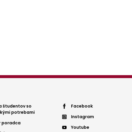
ter
Footer
 študentov so
Facebook
ckými potrebami
Instagram
nu
menu
ý poradca
Youtube
4