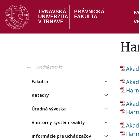
Skočiť
Hea
na
F
TRNAVSKÁ
PRÁVNICKÁ
UNIVERZITA
FAKULTA
hlavný
V
me
V TRNAVE
obsah
Ha
PF
úvodná stránka
Akad
menu
Akad
Fakulta
Harm
Katedry
Akad
Úradná výveska
Harm
Vnútorný systém kvality
Akad
Harm
Informácie pre uchádzačov