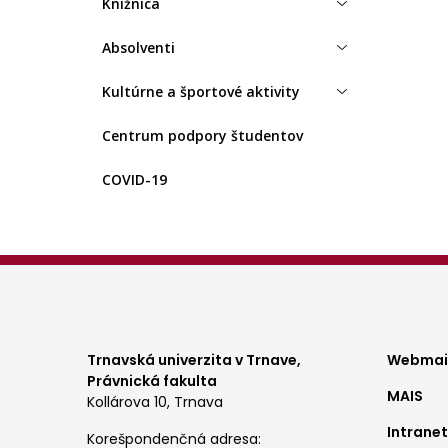
Knižnica
Absolventi
Kultúrne a športové aktivity
Centrum podpory študentov
COVID-19
Foo
Trnavská univerzita v Trnave,
Webmail
Právnická fakulta
MAIS
me
Kollárova 10, Trnava
Intranet
1
Korešpondenčná adresa: